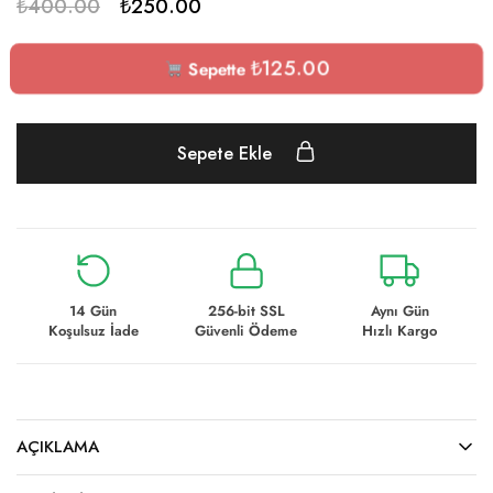
₺
400.00
₺
250.00
₺
125.00
Sepette
Sepete Ekle
14 Gün
256-bit SSL
Aynı Gün
Koşulsuz İade
Güvenli Ödeme
Hızlı Kargo
AÇIKLAMA