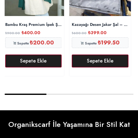
Bambu Kraş Premium İpek Şal – Zümrüt
Kazayağı Desen Jakar Şal – Füme
₺
400.00
₺
399.00
₺
900.00
₺
600.00
₺
200.00
₺
199.50
Sepette
Sepette
Sepete Ekle
Sepete Ekle
Organikscarf İle Yaşamına Bir Stil Kat