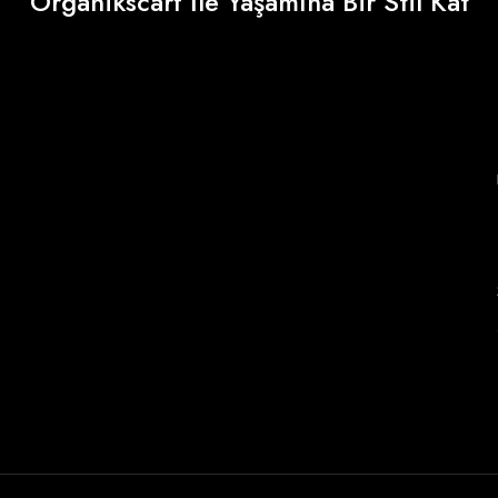
Organikscarf İle Yaşamına Bir Stil Kat