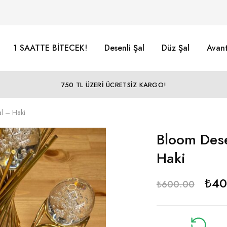
1 SAATTE BİTECEK!
Desenli Şal
Düz Şal
Avant
750 TL ÜZERİ ÜCRETSİZ KARGO!
al – Haki
Bloom Dese
Haki
₺
40
₺
600.00