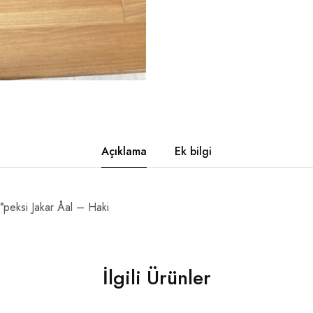
Açıklama
Ek bilgi
eksi Jakar Åal – Haki
İlgili Ürünler