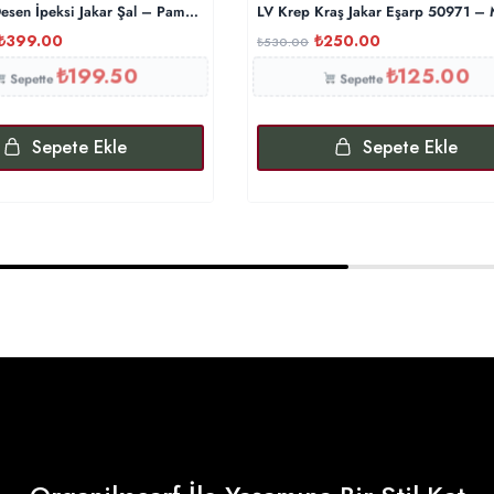
esen İpeksi Jakar Şal – Pamuk Şekeri
LV Krep Kraş Jakar Eşarp 50971 –
₺
399.00
₺
250.00
₺
530.00
₺
199.50
₺
125.00
Sepette
Sepette
Sepete Ekle
Sepete Ekle