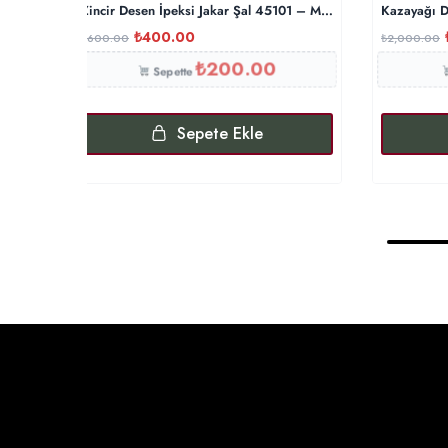
Zincir Desen İpeksi Jakar Şal 45101 – Mürdüm
Kazayağı D
₺
400.00
₺
600.00
₺
2,000.00
₺
200.00
Sepette
Sepete Ekle