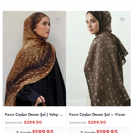
Fawn Ceylan Desen Şal | Vahşi Şıklığıyla Zamansız Koleksiyon
Fawn Ceylan Desen Şal – Vizon
₺
399.90
₺
399.90
₺
2,000.00
₺
2,000.00
₺
199.95
₺
199.95
Sepette
Sepette