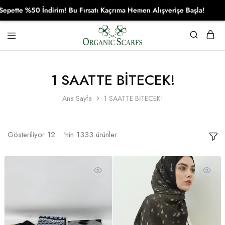
50 İndirim! Bu Fırsatı Kaçrıma Hemen Alışverişe Başla!
Organikscarf
1 SAATTE BİTECEK!
Ana Sayfa
1 SAATTE BİTECEK!
Gösteriliyor
12
...'nin
1333
ürünler