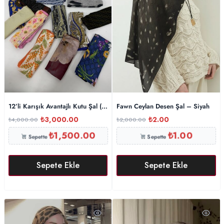
12’li Karışık Avantajlı Kutu Şal ( sadece 10 kişiye )
Fawn Ceylan Desen Şal – Siyah
₺
3,000.00
₺
2.00
₺
4,000.00
₺
2,000.00
₺
1,500.00
₺
1.00
Sepette
Sepette
Sepete Ekle
Sepete Ekle