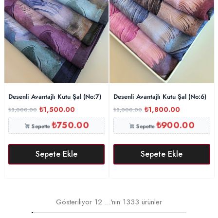
Desenli Avantajlı Kutu Şal (No:7)
Desenli Avantajlı Kutu Şal (No:6)
₺
1,500.00
₺
1,800.00
₺
3,000.00
₺
3,000.00
₺
750.00
₺
900.00
Sepette
Sepette
Sepete Ekle
Sepete Ekle
Gösteriliyor
12
...'nin
1333
ürünler