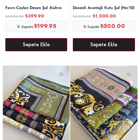
Fawn Ceylan Desen Şal -Kahve
Desenli Avantajlı Kutu Şal (No:10)
₺
399.90
₺
1,000.00
₺
2,000.00
₺
3,000.00
₺
199.95
₺
500.00
Sepette
Sepette
Sepete Ekle
Sepete Ekle