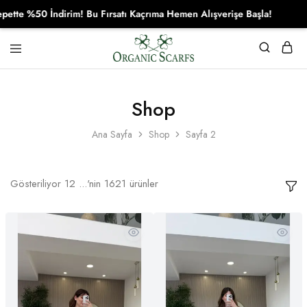
 İndirim! Bu Fırsatı Kaçrıma Hemen Alışverişe Başla!
Organikscarf
Shop
Ana Sayfa
Shop
Sayfa 2
Gösteriliyor
12
...'nin
1621
ürünler