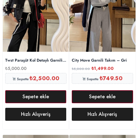
Twst Paraşüt Kol Detaylı Garnili İkili Takım- Siyah
City Move Garnili Takım – Gri
₺
5,000.00
₺
1,499.00
₺
5,000.00
₺
2,500.00
₺
749.50
Sepette
Sepette
Sepete ekle
Sepete ekle
Hızlı Alışveriş
Hızlı Alışveriş