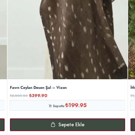
Fawn Ceylan Desen Şal – Vizon
İt
₺
399.90
₺
2,000.00
₺
1
₺
199.95
Sepette
Sepete Ekle