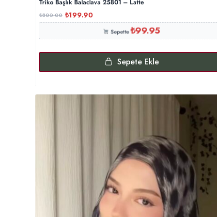
Triko Başlık Balaclava 25801 – Latte
₺
199.90
₺
800.00
₺
99.95
Sepette
Sepete Ekle