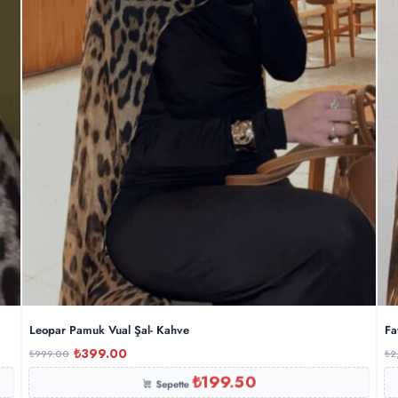
Leopar Pamuk Vual Şal- Kahve
Fa
₺
399.00
₺
999.00
₺
2
₺
199.50
Sepette