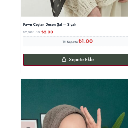
Fawn Ceylan Desen Şal – Siyah
₺
2.00
₺
2,000.00
₺
1.00
Sepette
Sepete Ekle