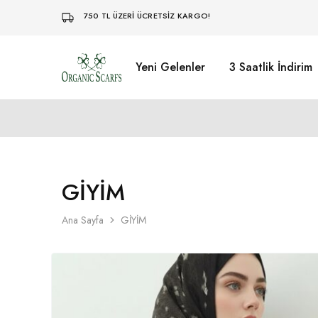
750 TL ÜZERİ ÜCRETSİZ KARGO!
Yeni Gelenler
3 Saatlik İndirim
Organikscarf
GİYİM
Ana Sayfa
GİYİM