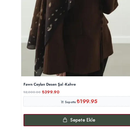
Fawn Ceylan Desen Şal -Kahve
₺
399.90
₺
2,000.00
₺
199.95
Sepette
Sepete Ekle