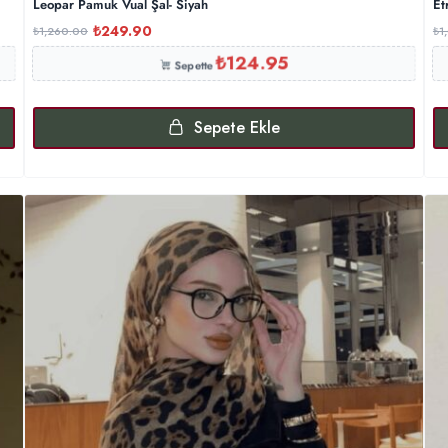
Leopar Pamuk Vual Şal- Siyah
Et
₺
249.90
₺
1,260.00
₺
1
₺
124.95
Sepette
Sepete Ekle