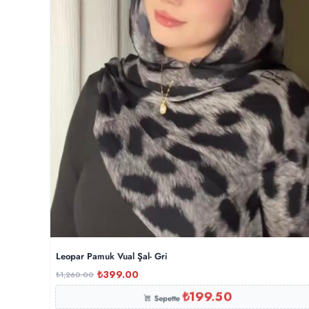
Leopar Pamuk Vual Şal- Gri
₺
399.00
₺
1,260.00
₺
199.50
Sepette