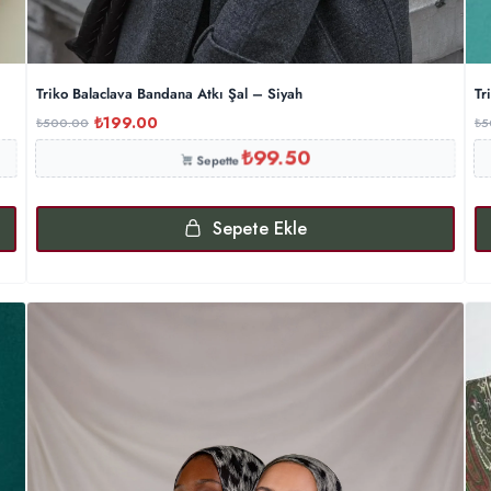
Triko Balaclava Bandana Atkı Şal – Siyah
Tr
₺
199.00
₺
500.00
₺
5
₺
99.50
Sepette
Sepete Ekle