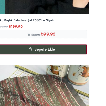
iko Başlık Balaclava Şal 25801 – Siyah
₺
199.90
00.00
₺
99.95
Sepette
Sepete Ekle