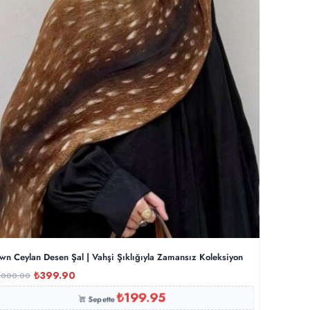
wn Ceylan Desen Şal | Vahşi Şıklığıyla Zamansız Koleksiyon
₺
399.90
,000.00
₺
199.95
Sepette