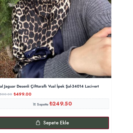
hal Jaguar Desenli Çifttaraflı Vual İpek Şal-34014 Lacivert
₺
499.00
,500.00
₺
249.50
Sepette
Sepete Ekle