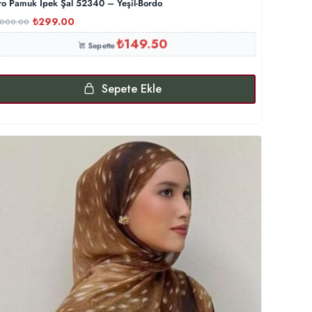
ro Pamuk İpek Şal 52340 – Yeşil-Bordo
₺
299.00
,000.00
₺
149.50
Sepette
Sepete Ekle