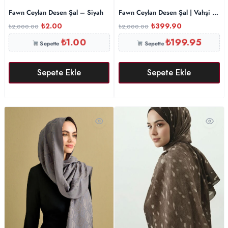
Fawn Ceylan Desen Şal – Siyah
Fawn Ceylan Desen Şal | Vahşi Şıklı
₺
2.00
₺
399.90
₺
2,000.00
₺
2,000.00
₺
1.00
₺
199.95
Sepette
Sepette
Sepete Ekle
Sepete Ekle