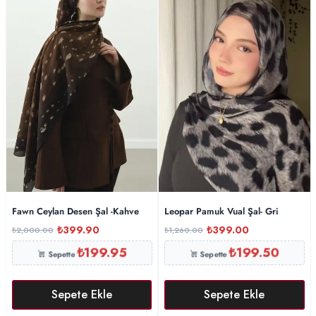
Fawn Ceylan Desen Şal -Kahve
Leopar Pamuk Vual Şal- Gri
₺
399.90
₺
399.00
₺
2,000.00
₺
1,260.00
₺
199.95
₺
199.50
Sepette
Sepette
Sepete Ekle
Sepete Ekle