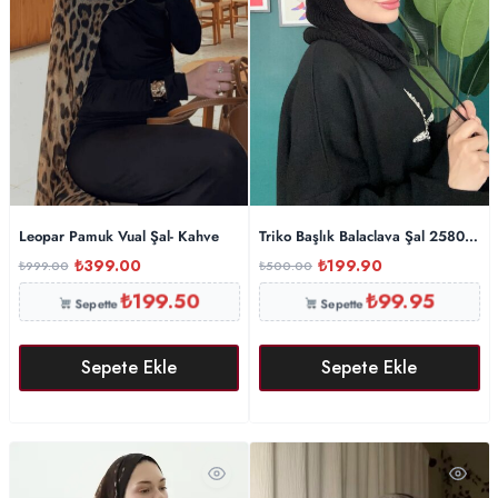
Leopar Pamuk Vual Şal- Kahve
Triko Başlık Balaclava Şal 25801 – 
₺
399.00
₺
199.90
₺
999.00
₺
500.00
₺
199.50
₺
99.95
Sepette
Sepette
Sepete Ekle
Sepete Ekle