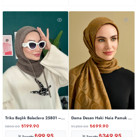
Triko Başlık Balaclava 25801 – Latte
Dama Desen Haki Naia Pamuk Şal 
₺
199.90
₺
699.90
₺
800.00
₺
1,200.00
₺
99.95
₺
349.95
Sepette
Sepette