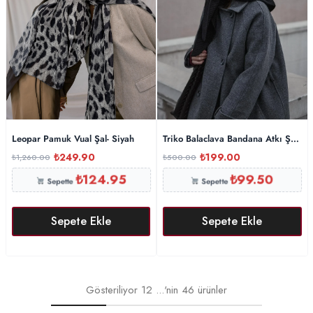
Leopar Pamuk Vual Şal- Siyah
Triko Balaclava Bandana Atkı Şal – 
₺
249.90
₺
199.00
₺
1,260.00
₺
500.00
₺
124.95
₺
99.50
Sepette
Sepette
Sepete Ekle
Sepete Ekle
Gösteriliyor
12
...'nin
46
ürünler