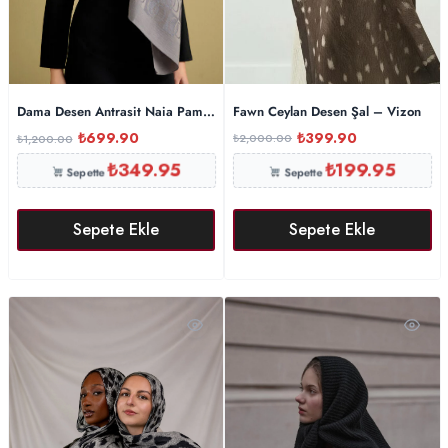
Fawn Ceylan Desen Şal – Vizon
Dama Desen Antrasit Naia Pamuk Şal 70×200
₺
399.90
₺
699.90
₺
2,000.00
₺
1,200.00
₺
349.95
₺
199.95
Sepette
Sepette
Sepete Ekle
Sepete Ekle