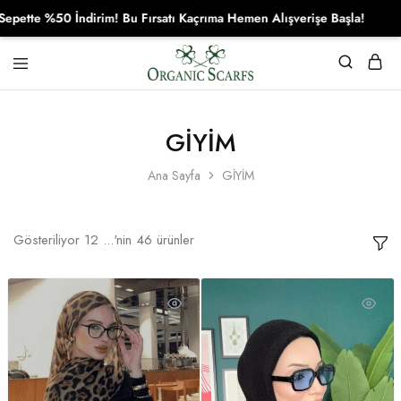
50 İndirim! Bu Fırsatı Kaçrıma Hemen Alışverişe Başla!
Organikscarf
GİYİM
Ana Sayfa
GİYİM
Gösteriliyor
12
...'nin
46
ürünler