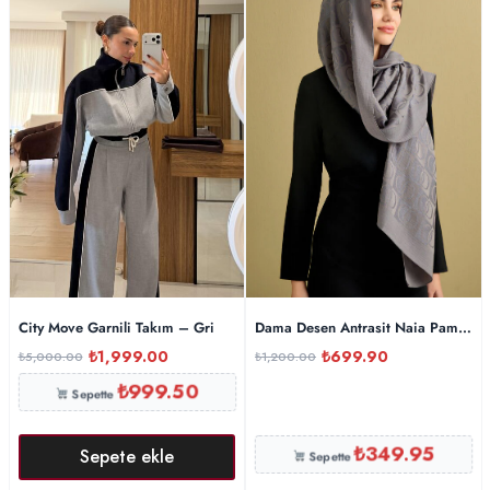
City Move Garnili Takım – Gri
Dama Desen Antrasit Naia Pamuk Ş
₺
1,999.00
₺
699.90
₺
5,000.00
₺
1,200.00
₺
999.50
Sepette
₺
349.95
Sepete ekle
Sepette