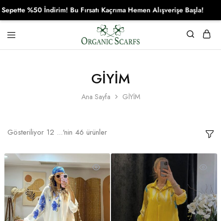
%50 İndirim! Bu Fırsatı Kaçrıma Hemen Alışverişe Başla!
Organikscarf
GİYİM
Ana Sayfa
GİYİM
Gösteriliyor
12
...'nin
46
ürünler