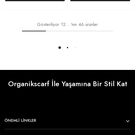
Gösteriliyor
12
...'nin
46
ürünler
Daha Fazlasını Yükle
Organikscarf İle Yaşamına Bir Stil Kat
ÖNEMLI LINKLER