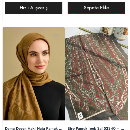
Hızlı Alışveriş
Sepete Ekle
Etro Pamuk İpek Şal 52340 – Yeşil
Dama Desen Haki Naia Pamuk Şal 70×200