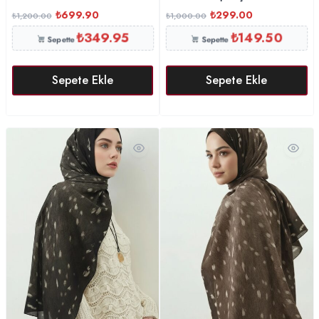
₺
299.00
₺
699.90
₺
1,000.00
₺
1,200.00
₺
349.95
₺
149.50
Sepette
Sepette
Sepete Ekle
Sepete Ekle