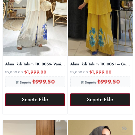
Alina İkili Takım TK10059- Vanilya
Alina İkili Takım TK10061 – Gün Ba
₺
1,999.00
₺
1,999.00
₺
5,000.00
₺
5,000.00
₺
999.50
₺
999.50
Sepette
Sepette
Sepete Ekle
Sepete Ekle