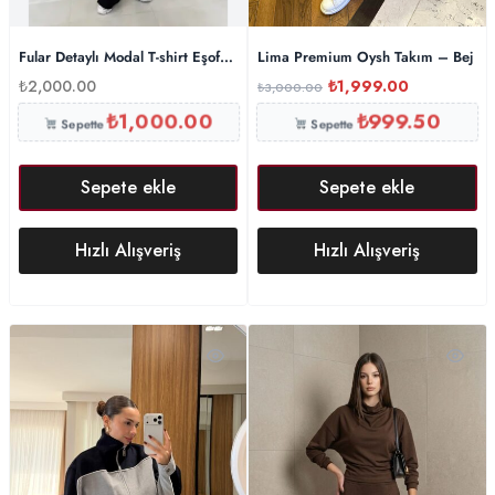
Fular Detaylı Modal T-shirt Eşofman Takım – Siyah
Lima Premium Oysh Takım – Bej
₺
2,000.00
₺
1,999.00
₺
3,000.00
₺
1,000.00
₺
999.50
Sepette
Sepette
Sepete ekle
Sepete ekle
Hızlı Alışveriş
Hızlı Alışveriş