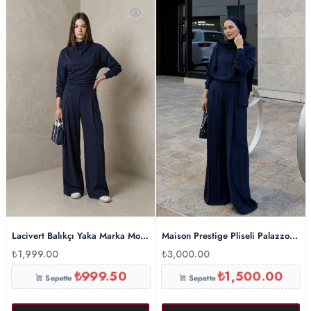
Lacivert Balıkçı Yaka Marka Model Modal Takım
Maison Prestige Pliseli Palazzo Tak
₺
1,999.00
₺
3,000.00
₺
999.50
₺
1,500.00
Sepette
Sepette