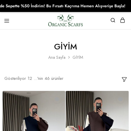
 %50 İndirim! Bu Fırsatı Kaçrıma Hemen Alışverişe Başla!
Organikscarf
GİYİM
Ana Sayfa
GİYİM
Gösteriliyor
12
...'nin
46
ürünler