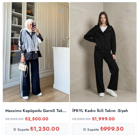
Massimo Kapüşonlu Garnili Takım – Lacivert-gri
İPKYL Kadın İkili Takım -Siyah
₺
2,500.00
₺
1,999.00
₺
5,000.00
₺
5,000.00
₺
1,250.00
₺
999.50
Sepette
Sepette