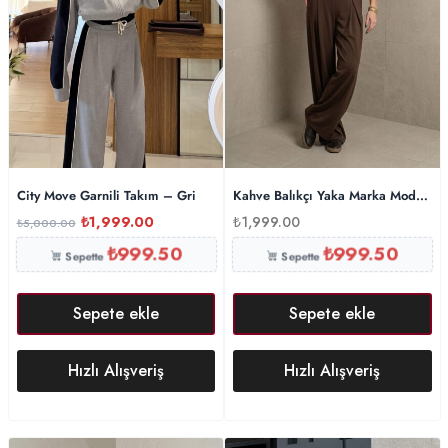
City Move Garnili Takım – Gri
Kahve Balıkçı Yaka Marka Model Mo
₺
1,999.00
₺
1,999.00
₺
5,000.00
₺
999.50
₺
999.50
Sepette
Sepette
Sepete ekle
Sepete ekle
Hızlı Alışveriş
Hızlı Alışveriş