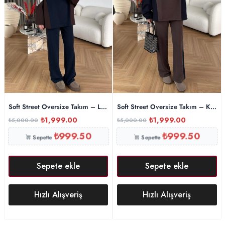
Soft Street Oversize Takım – Lacivert
Soft Street Oversize Takım – Kahve
₺
1,999.00
₺
1,999.00
₺
5,000.00
₺
5,000.00
₺
999.50
₺
999.50
Sepette
Sepette
Sepete ekle
Sepete ekle
Hızlı Alışveriş
Hızlı Alışveriş