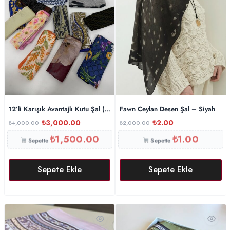
12’li Karışık Avantajlı Kutu Şal ( sadece 10 kişiye )
Fawn Ceylan Desen Şal – Siyah
₺
3,000.00
₺
2.00
₺
4,000.00
₺
2,000.00
₺
1,500.00
₺
1.00
Sepette
Sepette
Sepete Ekle
Sepete Ekle