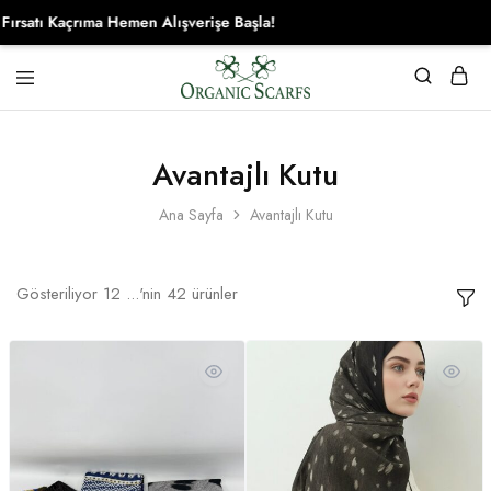
 Kaçrıma Hemen Alışverişe Başla!
Organikscarf
Avantajlı Kutu
Ana Sayfa
Avantajlı Kutu
Gösteriliyor
12
...'nin
42
ürünler