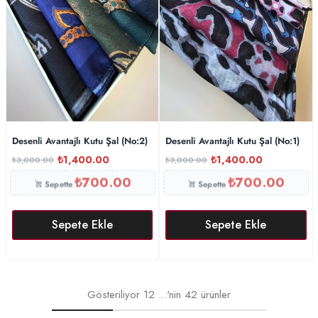
Desenli Avantajlı Kutu Şal (No:2)
Desenli Avantajlı Kutu Şal (No:1)
₺
1,400.00
₺
1,400.00
₺
3,000.00
₺
3,000.00
₺
700.00
₺
700.00
Sepette
Sepette
Sepete Ekle
Sepete Ekle
Gösteriliyor
12
...'nin
42
ürünler