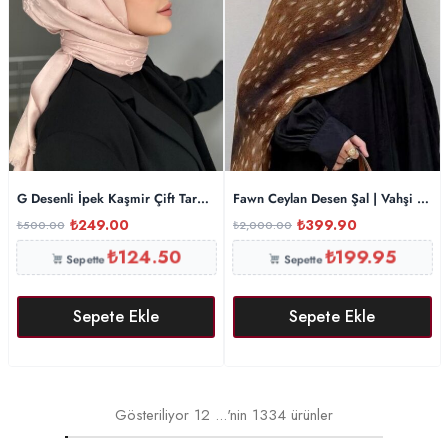
G Desenli İpek Kaşmir Çift Taraflı Şal 440344 – Pembe
Fawn Ceylan Desen Şal | Vahşi Şıklı
₺
249.00
₺
399.90
₺
500.00
₺
2,000.00
₺
124.50
₺
199.95
Sepette
Sepette
Sepete Ekle
Sepete Ekle
Gösteriliyor
12
...'nin
1334
ürünler