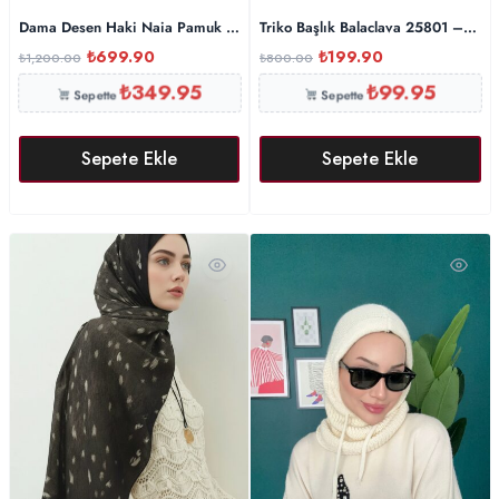
Triko Başlık Balaclava 25801 – Vizo
Dama Desen Haki Naia Pamuk Şal 70×200
₺
199.90
₺
699.90
₺
800.00
₺
1,200.00
₺
349.95
₺
99.95
Sepette
Sepette
Sepete Ekle
Sepete Ekle