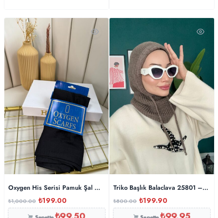
Oxygen His Serisi Pamuk Şal – Siyah
Triko Başlık Balaclava 25801 – Latt
₺
199.00
₺
199.90
₺
1,000.00
₺
800.00
₺
99.50
₺
99.95
Sepette
Sepette