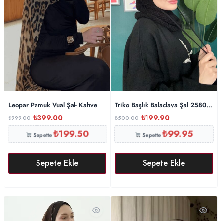
Leopar Pamuk Vual Şal- Kahve
Triko Başlık Balaclava Şal 25801 – 
₺
399.00
₺
199.90
₺
999.00
₺
500.00
₺
199.50
₺
99.95
Sepette
Sepette
Sepete Ekle
Sepete Ekle