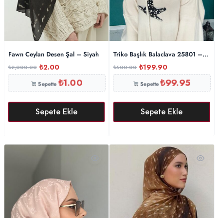
Fawn Ceylan Desen Şal – Siyah
Triko Başlık Balaclava 25801 – Taş
₺
2.00
₺
199.90
₺
2,000.00
₺
500.00
₺
1.00
₺
99.95
Sepette
Sepette
Sepete Ekle
Sepete Ekle