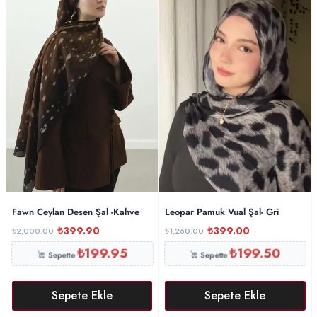
Fawn Ceylan Desen Şal -Kahve
Leopar Pamuk Vual Şal- Gri
₺
399.90
₺
399.00
₺
2,000.00
₺
1,260.00
₺
199.95
₺
199.50
Sepette
Sepette
Sepete Ekle
Sepete Ekle