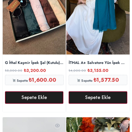
G İthal Kaşmir İpek Şal (Kutulu) – İthal Gözlük Ve Çanta Hediyeli
İTHAL A+ Salvatore Yün İpek Çift T
₺
3,200.00
₺
3,155.00
₺
5,000.00
₺
4,000.00
₺
1,600.00
₺
1,577.50
Sepette
Sepette
Sepete Ekle
Sepete Ekle