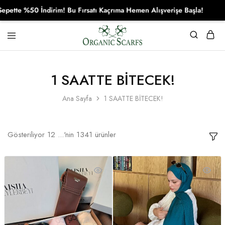
İndirim! Bu Fırsatı Kaçrıma Hemen Alışverişe Başla!
Organikscarf
1 SAATTE BİTECEK!
Ana Sayfa
1 SAATTE BİTECEK!
Gösteriliyor
12
...'nin
1341
ürünler