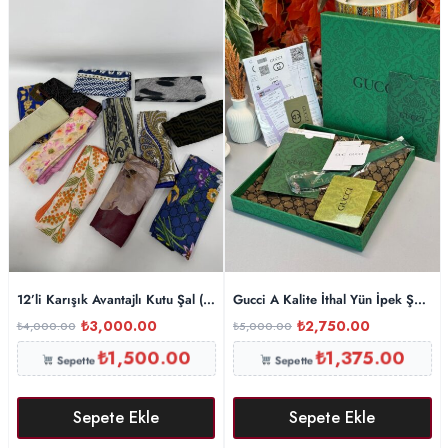
12’li Karışık Avantajlı Kutu Şal ( sadece 10 kişiye )
Gucci A Kalite İthal Yün İpek Şal –
₺
3,000.00
₺
2,750.00
₺
4,000.00
₺
5,000.00
₺
1,500.00
₺
1,375.00
Sepette
Sepette
Sepete Ekle
Sepete Ekle