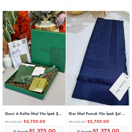
Gucci A Kalite İthal Yün İpek Şal – Lacivert-Hardal
Dior İthal Pamuk Yün İpek Şal – Lac
₺
2,750.00
₺
2,750.00
₺
5,000.00
₺
5,000.00
₺
1,375.00
₺
1,375.00
Sepette
Sepette