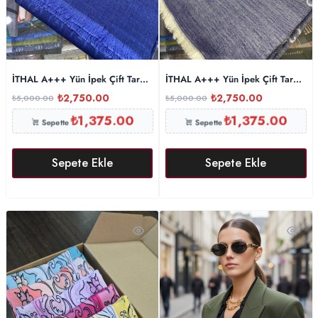
İTHAL A+++ Yün İpek Çift Taraflı Marka Şal – Saks
İTHAL A+++ Yün İpek Çift Taraflı 
₺
2,750.00
₺
2,750.00
₺
5,000.00
₺
5,000.00
₺
1,375.00
₺
1,375.00
Sepette
Sepette
Sepete Ekle
Sepete Ekle