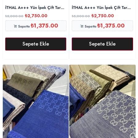
İTHAL A+++ Yün İpek Çift Taraflı Marka Şal 87452 – Vizon
İTHAL A+++ Yün İpek Çift Taraflı 
₺
2,750.00
₺
2,750.00
₺
5,000.00
₺
5,000.00
₺
1,375.00
₺
1,375.00
Sepette
Sepette
Sepete Ekle
Sepete Ekle