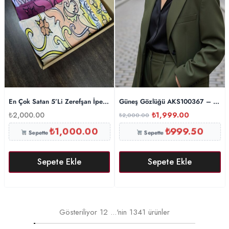
En Çok Satan 5’Li Zerefşan İpek Şal – KT258522
Güneş Gözlüğü AKS100367 – Gold 
₺
2,000.00
₺
1,999.00
₺
2,000.00
₺
1,000.00
₺
999.50
Sepette
Sepette
Sepete Ekle
Sepete Ekle
Gösteriliyor
12
...'nin
1341
ürünler