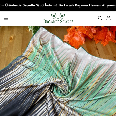
ünlerde Sepette %50 İndirim! Bu Fırsatı Kaçrıma Hemen Alışverişe Baş
Organikscarf