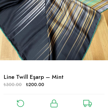
Line Twill Eşarp – Mint
₺
300.00
₺
200.00