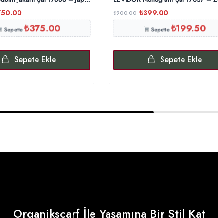
750.00
₺
399.00
₺
900.00
₺
375.00
₺
199.50
Sepette
Sepette
Sepete Ekle
Sepete Ekle
Organikscarf İle Yaşamına Bir Stil Kat