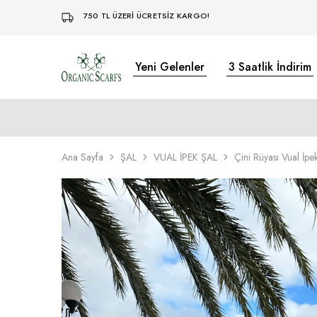
750 TL ÜZERİ ÜCRETSİZ KARGO!
Yeni Gelenler
3 Saatlik İndirim
Organikscarf
Ana Sayfa
ŞAL
VUAL İPEK ŞAL
Çini Rüyası Vual İp