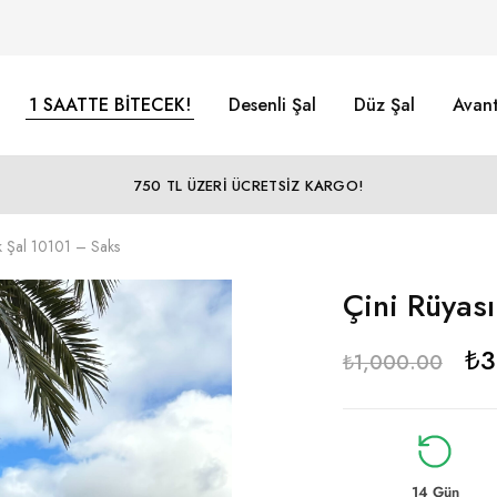
1 SAATTE BİTECEK!
Desenli Şal
Düz Şal
Avant
750 TL ÜZERİ ÜCRETSİZ KARGO!
ek Şal 10101 – Saks
Çini Rüyas
₺
3
₺
1,000.00
14 Gün