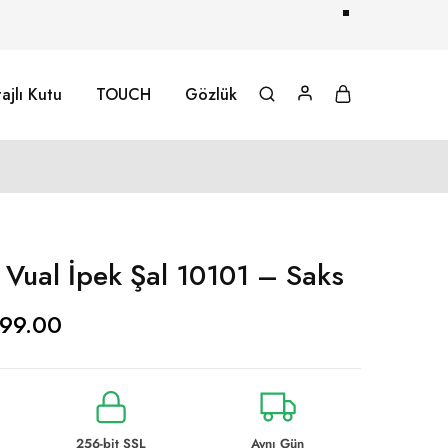
ajlı Kutu
TOUCH
Gözlük
ı Vual İpek Şal 10101 – Saks
99.00
256-bit SSL
Aynı Gün