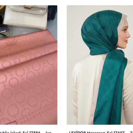
blin Jakarlı Şal 17886 – Japon Kirazı
LEVİDOR Monogram Şal 17657 – Z