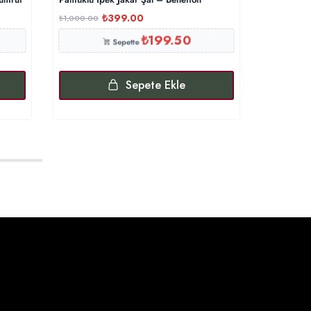
₺
399.00
₺
₺
1,000.00
₺
900.00
₺
199.50
Sepette
Sepete Ekle