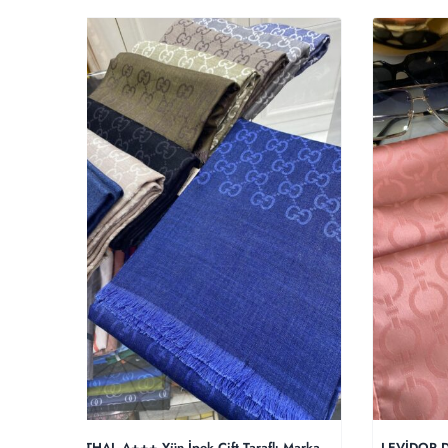
İTHAL A+++ Yün İpek Çift Taraflı Marka Şal – Saks
LEVİDOR Du