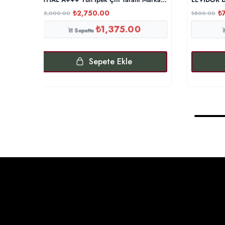
₺
2,750.00
₺
₺
5,000.00
₺
800.00
₺
1,375.00
Sepette
Sepete Ekle