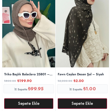
Triko Başlık Balaclava 25801 – Latte
Fawn Ceylan Desen Şal – Siyah
₺
199.90
₺
2.00
₺
800.00
₺
2,000.00
₺
99.95
₺
1.00
Sepette
Sepette
Sepete Ekle
Sepete Ekle