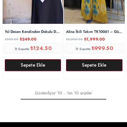
Ysl Desen Kendinden Dokulu Desenli İtalyan Şal-10010-Gümüş
Alina İkili Takım TK10061 – Gün Ba
₺
249.00
₺
1,999.00
₺
500.00
₺
5,000.00
₺
124.50
₺
999.50
Sepette
Sepette
Sepete Ekle
Sepete Ekle
Gösteriliyor
10
...'nin
10
ürünler