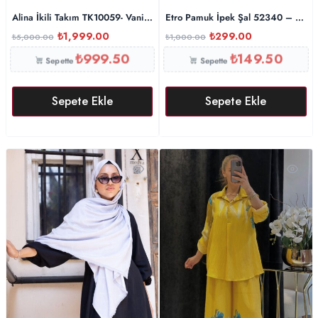
Alina İkili Takım TK10059- Vanilya
Etro Pamuk İpek Şal 52340 – Yeşil
₺
1,999.00
₺
299.00
₺
5,000.00
₺
1,000.00
₺
999.50
₺
149.50
Sepette
Sepette
Sepete Ekle
Sepete Ekle