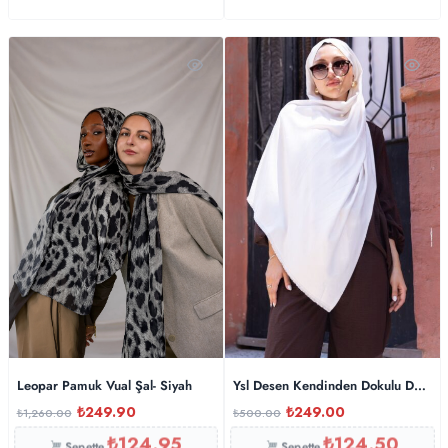
Leopar Pamuk Vual Şal- Siyah
Ysl Desen Kendinden Dokulu Desenli 
₺
249.90
₺
249.00
₺
1,260.00
₺
500.00
₺
124.95
₺
124.50
Sepette
Sepette