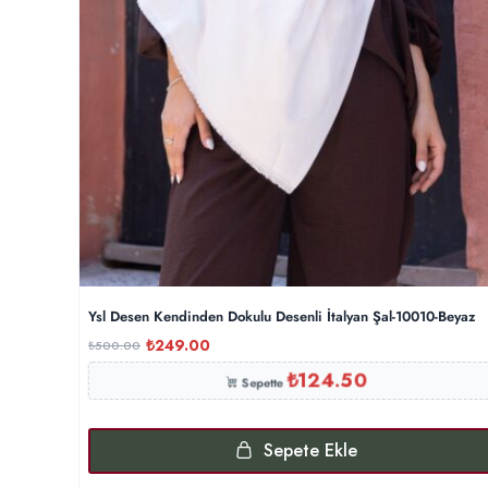
Ysl Desen Kendinden Dokulu Desenli İtalyan Şal-10010-Beyaz
₺
249.00
₺
500.00
₺
124.50
Sepette
Sepete Ekle