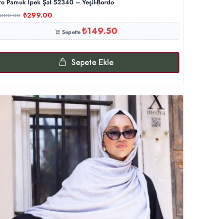
ro Pamuk İpek Şal 52340 – Yeşil-Bordo
₺
299.00
,000.00
₺
149.50
Sepette
Sepete Ekle