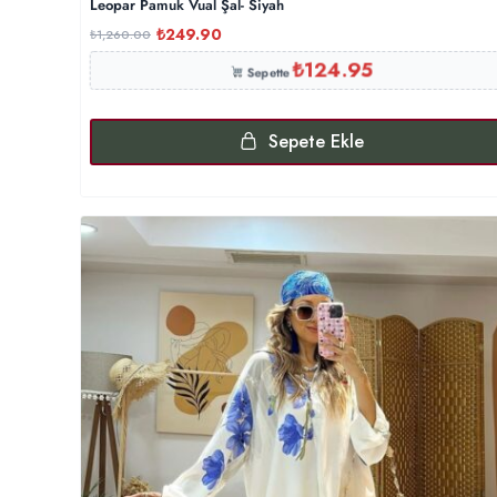
Leopar Pamuk Vual Şal- Siyah
₺
249.90
₺
1,260.00
₺
124.95
Sepette
Sepete Ekle