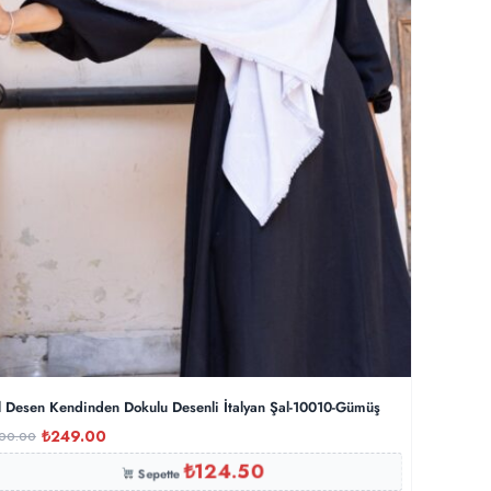
l Desen Kendinden Dokulu Desenli İtalyan Şal-10010-Gümüş
₺
249.00
00.00
₺
124.50
Sepette