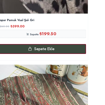
opar Pamuk Vual Şal- Gri
₺
399.00
,260.00
₺
199.50
Sepette
Sepete Ekle