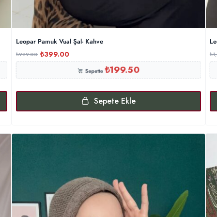
Leopar Pamuk Vual Şal- Kahve
Le
₺
399.00
₺
999.00
₺
1
₺
199.50
Sepette
Sepete Ekle