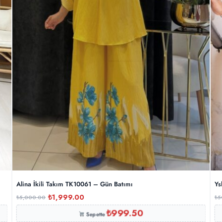
Alina İkili Takım TK10061 – Gün Batımı
Ys
₺
1,999.00
₺
5,000.00
₺
5
₺
999.50
Sepette