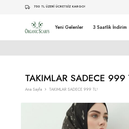
750 TL ÜZERİ ÜCRETSİZ KARGO!
Yeni Gelenler
3 Saatlik İndirim
Organikscarf
TAKIMLAR SADECE 999 
Ana Sayfa
TAKIMLAR SADECE 999 TL!