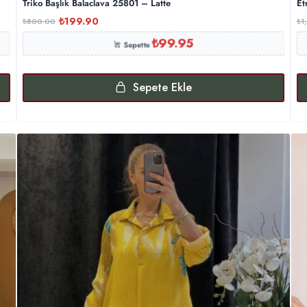
Triko Başlık Balaclava 25801 – Latte
Et
₺
199.90
₺
800.00
₺
1
₺
99.95
Sepette
Sepete Ekle