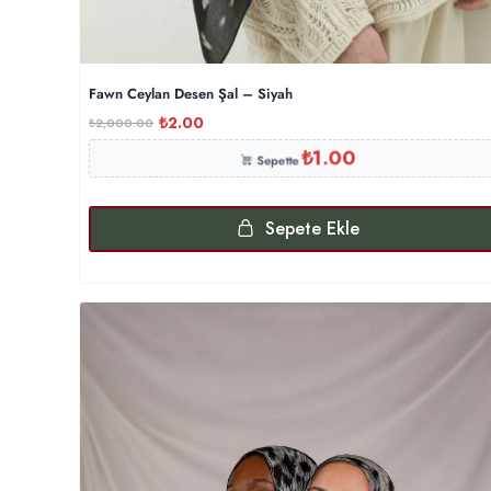
Fawn Ceylan Desen Şal – Siyah
₺
2.00
₺
2,000.00
₺
1.00
Sepette
Sepete Ekle