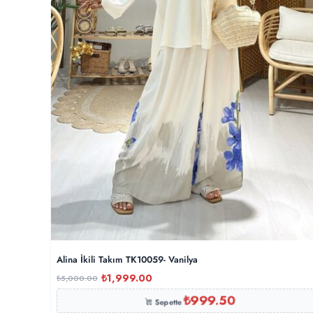
Alina İkili Takım TK10059- Vanilya
₺
1,999.00
₺
5,000.00
₺
999.50
Sepette