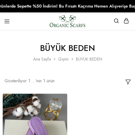
lerde Sepette %50 İndirim! Bu Fırsatı Kaçrıma Hemen Alışverişe Başl
Organikscarf
BÜYÜK BEDEN
Ana Sayfa
Giyim
BÜYÜK BEDEN
Gösteriliyor
1
...'nin
1
ürün