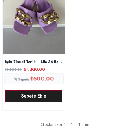
Işıltı Zincirli Terlik – Lila 36 Beden
₺
1,000.00
₺
3,000.00
₺
500.00
Sepette
Sepete Ekle
Gösteriliyor
1
...'nin
1
ürün