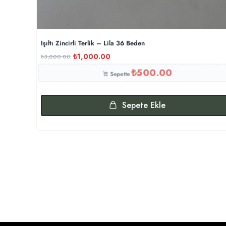
Işıltı Zincirli Terlik – Lila 36 Beden
₺
1,000.00
₺
3,000.00
₺
500.00
Sepette
Sepete Ekle