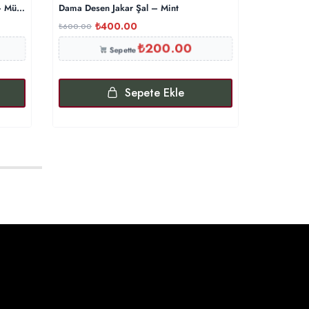
– Mürdüm
Dama Desen Jakar Şal – Mint
Triko Başl
₺
400.00
₺
₺
600.00
₺
500.00
₺
200.00
Sepette
Sepete Ekle