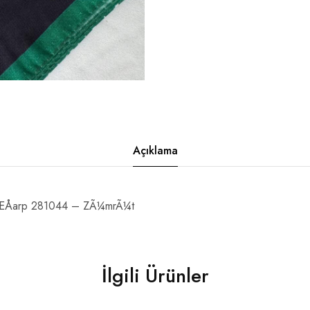
Açıklama
k EÅarp 281044 – ZÃ¼mrÃ¼t
İlgili Ürünler