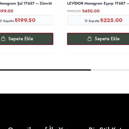
onogram Şal 17657 – Zümrüt
LEVİDOR Monogram Eşarp 17687 
399.00
₺
450.00
₺
900.00
₺
199.50
₺
225.00
Sepette
Sepette
Sepete Ekle
Sepete Ekle