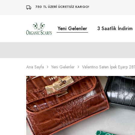
750 TL ÜZERİ ÜCRETSİZ KARGO!
Yeni Gelenler
3 Saatlik İndirim
Organikscarf
Ana Sayfa
Yeni Gelenler
Valentino Saten İpek Eşarp 2