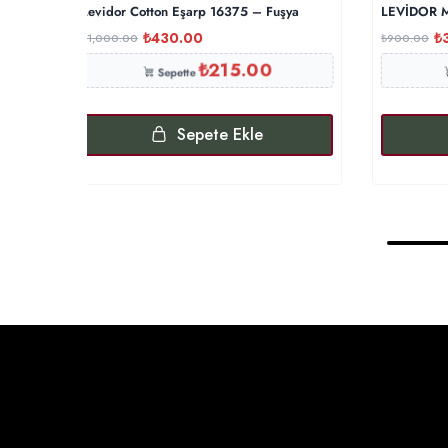
Levidor Cotton Eşarp 16375 – Fuşya
LEVİDOR M
₺
430.00
₺
₺
1,000.00
₺
900.00
₺
215.00
Sepette
Sepete Ekle