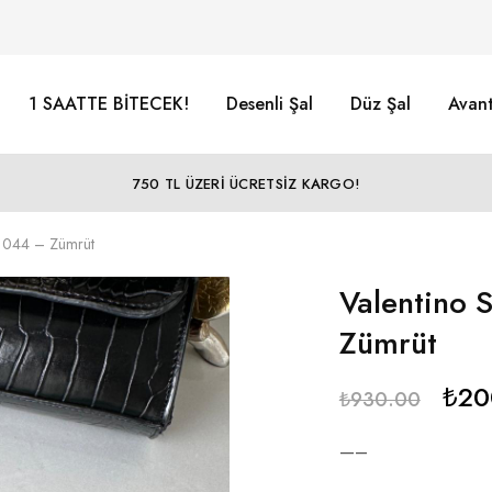
1 SAATTE BİTECEK!
Desenli Şal
Düz Şal
Avant
750 TL ÜZERİ ÜCRETSİZ KARGO!
81044 – Zümrüt
Valentino 
Zümrüt
₺
20
₺
930.00
—–