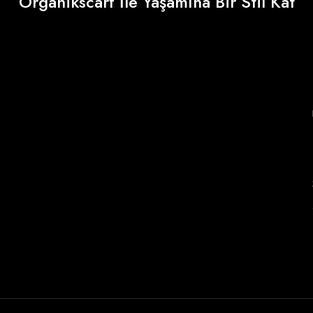
Organikscarf İle Yaşamına Bir Stil Kat