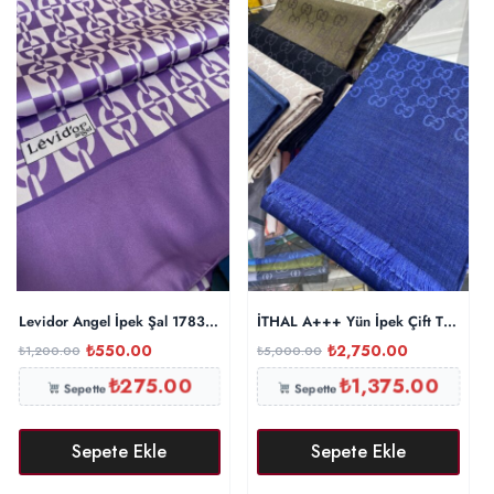
Levidor Angel İpek Şal 17834 – Mürdüm
İTHAL A+++ Yün İpek Çift Taraflı M
₺
550.00
₺
2,750.00
₺
1,200.00
₺
5,000.00
₺
275.00
₺
1,375.00
Sepette
Sepette
Sepete Ekle
Sepete Ekle