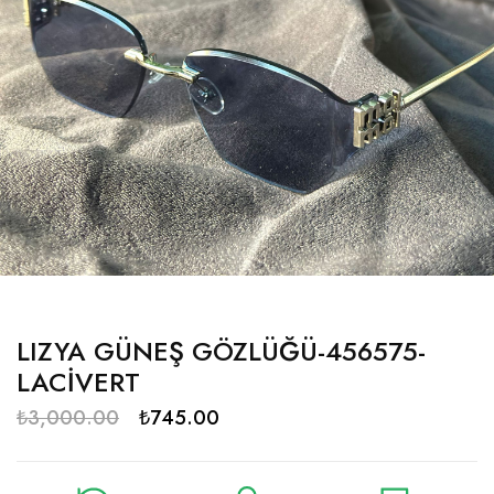
LIZYA GÜNEŞ GÖZLÜĞÜ-456575-
LACİVERT
₺
3,000.00
₺
745.00