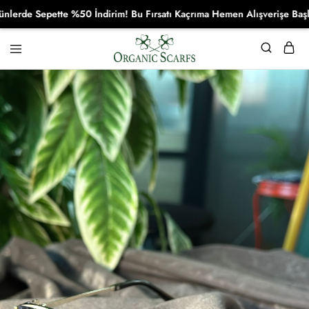
e Sepette %50 İndirim! Bu Fırsatı Kaçrıma Hemen Alışverişe Başla!
Organikscarf