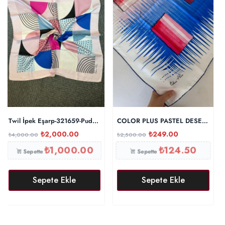
Twil İpek Eşarp-321659-Pudra-Mavi
COLOR PLUS PASTEL DESEN 0 İPE
₺
2,000.00
₺
249.00
₺
4,000.00
₺
2,500.00
₺
1,000.00
₺
124.50
Sepette
Sepette
Sepete Ekle
Sepete Ekle