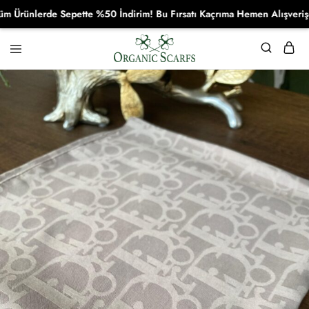
ünlerde Sepette %50 İndirim! Bu Fırsatı Kaçrıma Hemen Alışverişe Baş
Organikscarf