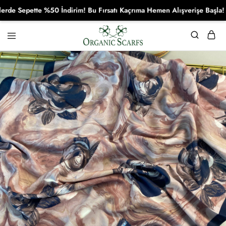
Sepette %50 İndirim! Bu Fırsatı Kaçrıma Hemen Alışverişe Başla!
Organikscarf