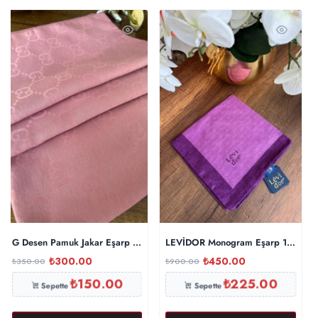
G Desen Pamuk Jakar Eşarp 10442 – Japon Kirazı
LEVİDOR Monogram Eşarp 17687 
₺
300.00
₺
450.00
₺
350.00
₺
900.00
₺
150.00
₺
225.00
Sepette
Sepette