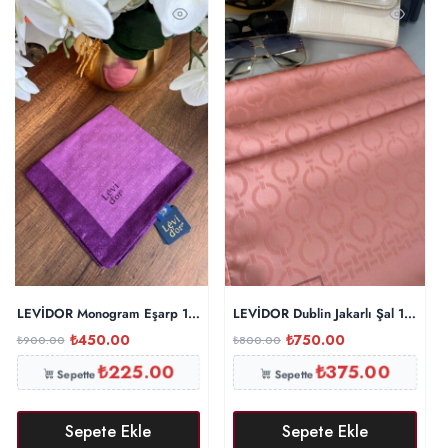
LEVİDOR Monogram Eşarp 17687 – Mürdüm
LEVİDOR Dublin Jakarlı Şal 17886 –
₺
450.00
₺
750.00
₺
900.00
₺
800.00
₺
225.00
₺
375.00
Sepette
Sepette
Sepete Ekle
Sepete Ekle