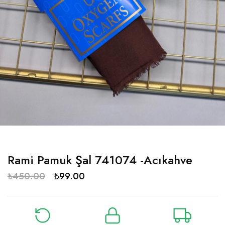
Rami Pamuk Şal 741074 -Acıkahve
₺
450.00
₺
99.00