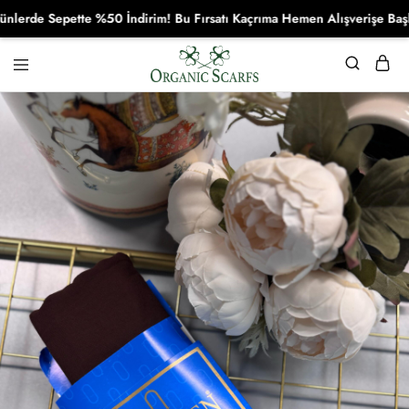
e Sepette %50 İndirim! Bu Fırsatı Kaçrıma Hemen Alışverişe Başla!
Organikscarf