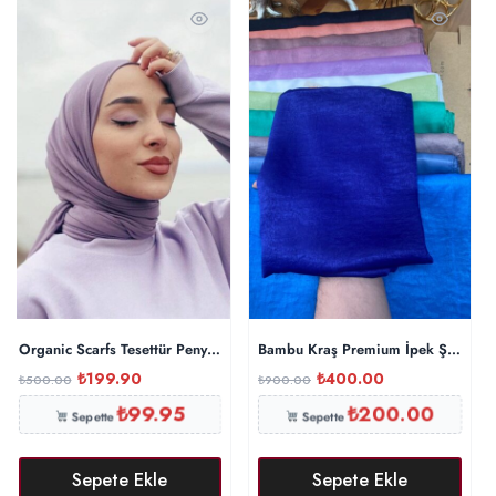
Organic Scarfs Tesettür Penye Şal Hijap Modeli – Eflatun
Bambu Kraş Premium İpek Şal – Mo
₺
199.90
₺
400.00
₺
500.00
₺
900.00
₺
99.95
₺
200.00
Sepette
Sepette
Sepete Ekle
Sepete Ekle