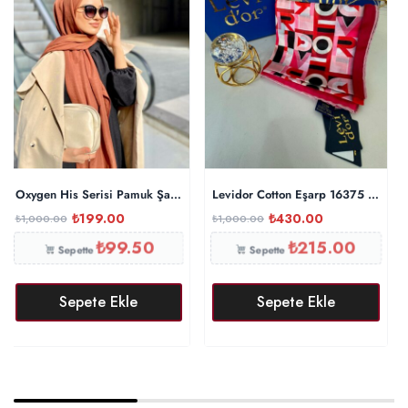
Oxygen His Serisi Pamuk Şal – Tarçın
Levidor Cotton Eşarp 16375 – Fuşy
₺
199.00
₺
430.00
₺
1,000.00
₺
1,000.00
₺
99.50
₺
215.00
Sepette
Sepette
Sepete Ekle
Sepete Ekle