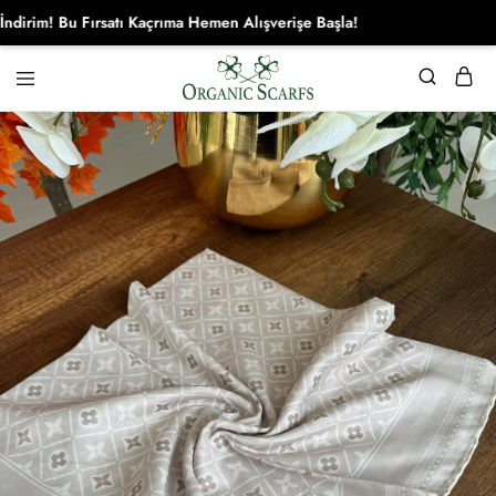
m! Bu Fırsatı Kaçrıma Hemen Alışverişe Başla!
Organikscarf