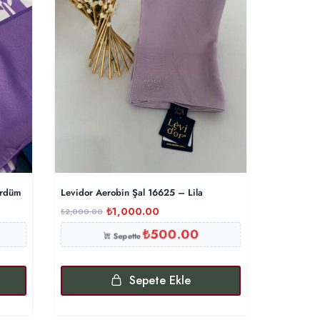
ürdüm
Levidor Aerobin Şal 16625 – Lila
Dama Dese
₺
1,000.00
₺
₺
2,000.00
₺
600.00
₺
500.00
Sepette
Sepete Ekle