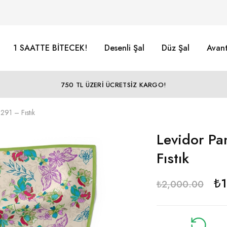
1 SAATTE BİTECEK!
Desenli Şal
Düz Şal
Avant
750 TL ÜZERİ ÜCRETSİZ KARGO!
291 – Fıstık
Levidor Pa
Fıstık
₺
₺
2,000.00