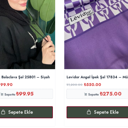
k Balaclava Şal 25801 – Siyah
Levidor Angel İpek Şal 17834 – M
199.90
₺
550.00
₺
1,200.00
₺
99.95
₺
275.00
Sepette
Sepette
Sepete Ekle
Sepete Ekle