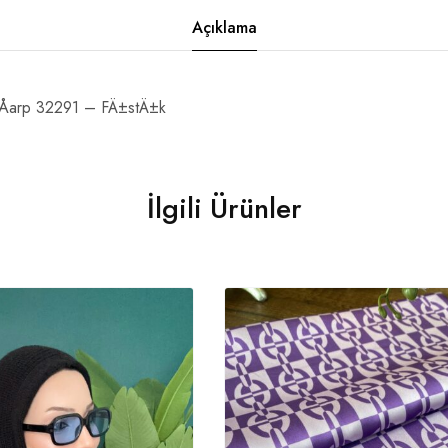
Açıklama
EÅarp 32291 – FÄ±stÄ±k
İlgili Ürünler