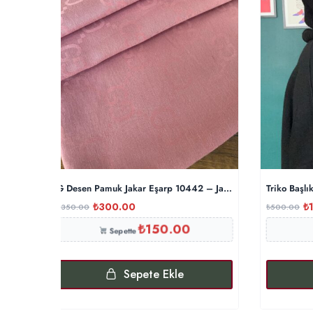
G Desen Pamuk Jakar Eşarp 10442 – Japon Kirazı
Triko Başlı
₺
300.00
₺
₺
350.00
₺
500.00
₺
150.00
Sepette
Sepete Ekle