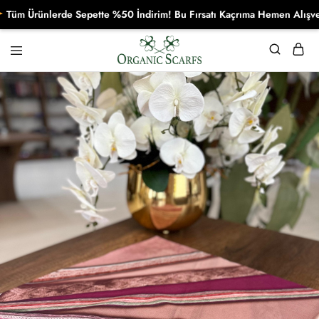
 Ürünlerde Sepette %50 İndirim! Bu Fırsatı Kaçrıma Hemen Alışverişe
Organikscarf