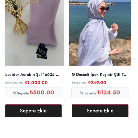
Levidor Aerobin Şal 16625 – Lila
G Desenli İpek Kaşmir Çift Taraflı
₺
1,000.00
₺
249.00
₺
2,000.00
₺
500.00
₺
500.00
₺
124.50
Sepette
Sepette
Sepete Ekle
Sepete Ekle