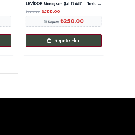
LEVİDOR Monogram Şal 17657 – Tozlu Eflatun
Levidor M
₺
500.00
₺
₺
900.00
₺
900.00
₺
250.00
Sepette
Sepete Ekle