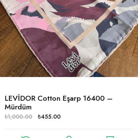
LEVİDOR Cotton Eşarp 16400 –
Mürdüm
₺
1,000.00
₺
455.00