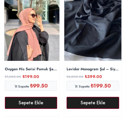
Oxygen His Serisi Pamuk Şal – İncir
Levidor Monogram Şal – Siyah
₺
199.00
₺
399.00
₺
1,000.00
₺
2,000.00
₺
99.50
₺
199.50
Sepette
Sepette
Sepete Ekle
Sepete Ekle