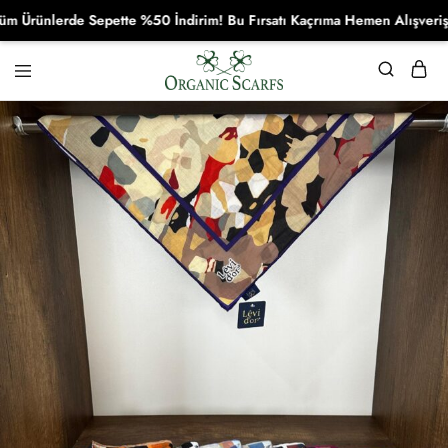
rünlerde Sepette %50 İndirim! Bu Fırsatı Kaçrıma Hemen Alışverişe Ba
Organikscarf