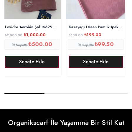
Levidor Aerobin Şal 16625 – İncir
Kazayağı Desen Pamuk İpeksi Şal 
₺
1,000.00
₺
199.00
₺
2,000.00
₺
600.00
₺
500.00
₺
99.50
Sepette
Sepette
Sepete Ekle
Sepete Ekle
Organikscarf İle Yaşamına Bir Stil Kat