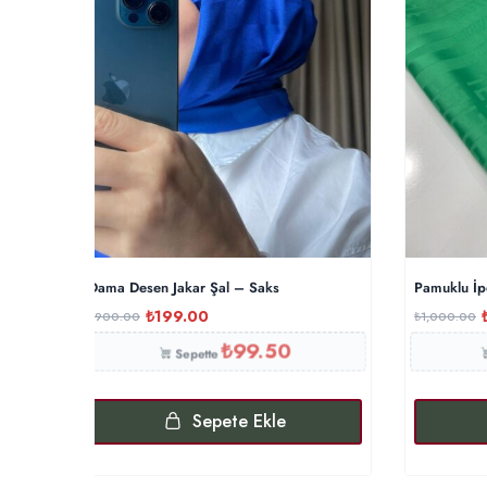
Dama Desen Jakar Şal – Saks
Pamuklu İp
₺
199.00
₺
900.00
₺
1,000.00
₺
99.50
Sepette
Sepete Ekle