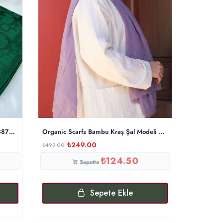
 88731 – Zümrüt
Organic Scarfs Bambu Kraş Şal Modeli – Eflatun
Dama Dese
₺
249.00
₺
₺
499.00
₺
600.00
₺
124.50
Sepette
Sepete Ekle