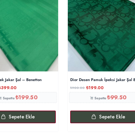
ek Jakar Şal – Benetton
Dior Desen Pamuk İpeksi Jakar Şal
₺
399.00
₺
199.00
₺
900.00
₺
199.50
₺
99.50
Sepette
Sepette
Sepete Ekle
Sepete Ekle