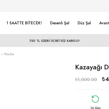
1 SAATTE BİTECEK!
Desenli Şal
Düz Şal
Avant
750 TL ÜZERİ ÜCRETSİZ KARGO!
p – Mocha
Kazayağı D
₺
4
₺
1,000.00
14 Gün