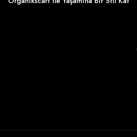
Organikscarf İle Yaşamına Bir Stil Kat