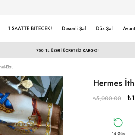
1 SAATTE BİTECEK!
Desenli Şal
Düz Şal
Avant
750 TL ÜZERİ ÜCRETSİZ KARGO!
mel-Ekru
Hermes İth
₺
₺
5,000.00
14 Gün