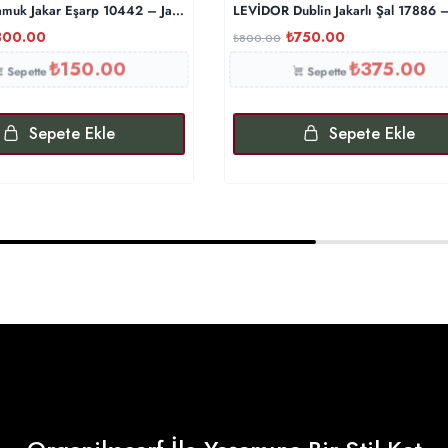
muk Jakar Eşarp 10442 – Japon Kirazı
LEVİDOR Dublin Jakarlı Şal 17886 –
300.00
₺
750.00
₺
800.00
₺
150.00
₺
375.00
Sepette
Sepette
Sepete Ekle
Sepete Ekle