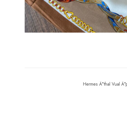
Hermes Ä°thal Vual Ä°