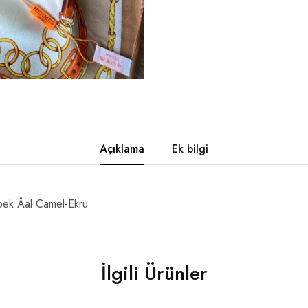
Açıklama
Ek bilgi
pek Åal Camel-Ekru
İlgili Ürünler