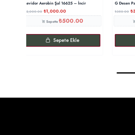
Levidor Aerobin Şal 16625 – İncir
G Desen Pa
₺
1,000.00
₺
₺
2,000.00
₺
350.00
₺
500.00
Sepette
Sepete Ekle