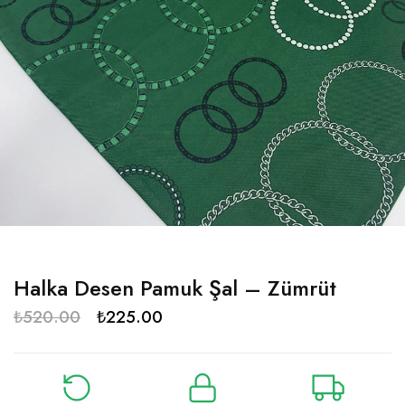
Halka Desen Pamuk Şal – Zümrüt
₺
520.00
₺
225.00