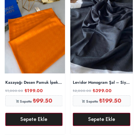
Kazayağı Desen Pamuk İpeksi Şal 44895 – Turuncu
Levidor Monogram Şal – Siyah
₺
199.00
₺
399.00
₺
1,000.00
₺
2,000.00
₺
99.50
₺
199.50
Sepette
Sepette
Sepete Ekle
Sepete Ekle