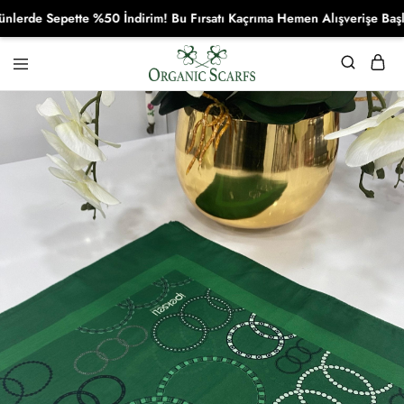
de Sepette %50 İndirim! Bu Fırsatı Kaçrıma Hemen Alışverişe Başla!
Organikscarf