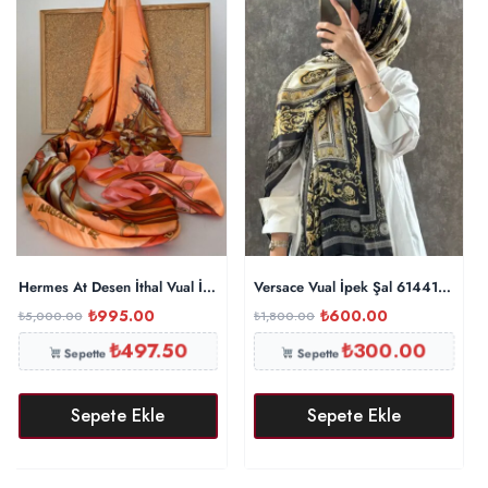
Hermes At Desen İthal Vual İpek Şal 014461 – Oranj
Versace Vual İpek Şal 614412 – Siy
₺
995.00
₺
600.00
₺
5,000.00
₺
1,800.00
₺
497.50
₺
300.00
Sepette
Sepette
Sepete Ekle
Sepete Ekle