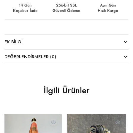
14 Gün
256-bit SSL
Aynı Gün
Koşulsuz İade
Güvenli Ödeme
Hızlı Kargo
EK BILGI
DEĞERLENDIRMELER (0)
İlgili Ürünler