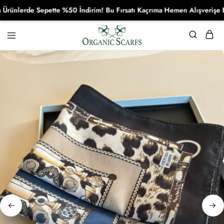
lerde Sepette %50 İndirim! Bu Fırsatı Kaçrıma Hemen Alışverişe Başl
Organikscarf