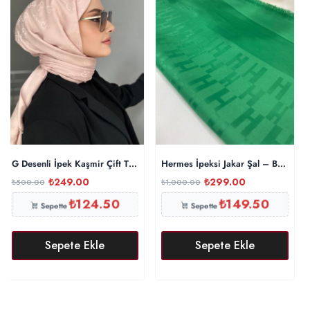
G Desenli İpek Kaşmir Çift Taraflı Şal 440344 – Pembe
Hermes İpeksi Jakar Şal – Benetton
₺
249.00
₺
299.00
₺
500.00
₺
1,000.00
₺
124.50
₺
149.50
Sepette
Sepette
Sepete Ekle
Sepete Ekle