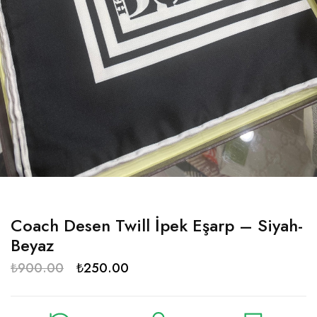
Coach Desen Twill İpek Eşarp – Siyah-
Beyaz
₺
900.00
₺
250.00