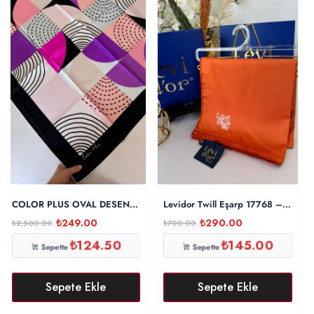
COLOR PLUS OVAL DESEN 0 İPEK 280398 – Siyah mor
Levidor Twill Eşarp 17768 – Turunc
₺
249.00
₺
290.00
₺
2,500.00
₺
700.00
₺
124.50
₺
145.00
Sepette
Sepette
Sepete Ekle
Sepete Ekle