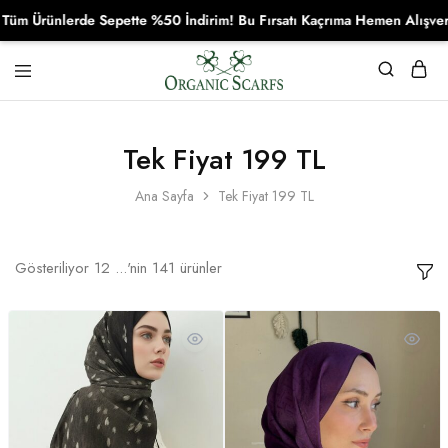
erde Sepette %50 İndirim! Bu Fırsatı Kaçrıma Hemen Alışverişe Başla!
Organikscarf
Tek Fiyat 199 TL
Ana Sayfa
Tek Fiyat 199 TL
Gösteriliyor
12
...'nin
141
ürünler