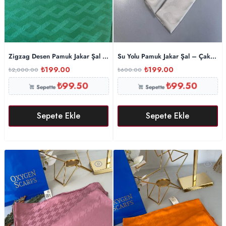
Zigzag Desen Pamuk Jakar Şal – Zümrüt
Su Yolu Pamuk Jakar Şal – Çakıl Taş
₺
199.00
₺
199.00
₺
2,000.00
₺
600.00
₺
99.50
₺
99.50
Sepette
Sepette
Sepete Ekle
Sepete Ekle