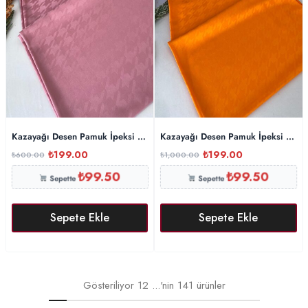
Kazayağı Desen Pamuk İpeksi Şal 44895 – Pamuk Şekeri
Kazayağı Desen Pamuk İpeksi Şal 
₺
199.00
₺
199.00
₺
600.00
₺
1,000.00
₺
99.50
₺
99.50
Sepette
Sepette
Sepete Ekle
Sepete Ekle
Gösteriliyor
12
...'nin
141
ürünler