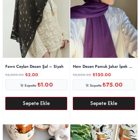
Fawn Ceylan Desen Şal – Siyah
New Desen Pamuk Jakar İpek Şal –
₺
2.00
₺
150.00
₺
2,000.00
₺
2,000.00
₺
1.00
₺
75.00
Sepette
Sepette
Sepete Ekle
Sepete Ekle