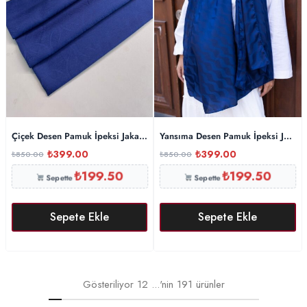
Çiçek Desen Pamuk İpeksi Jakar Şal-53354-Lacivert
Yansıma Desen Pamuk İpeksi Jakar 
₺
399.00
₺
399.00
₺
850.00
₺
850.00
₺
199.50
₺
199.50
Sepette
Sepette
Sepete Ekle
Sepete Ekle
Gösteriliyor
12
...'nin
191
ürünler