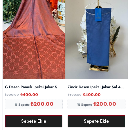
G Desen Pamuk İpeksi Jakar Şal 908204 – Kiremit
Zincir Desen İpeksi Jakar Şal 45101
₺
400.00
₺
400.00
₺
900.00
₺
600.00
₺
200.00
₺
200.00
Sepette
Sepette
Sepete Ekle
Sepete Ekle