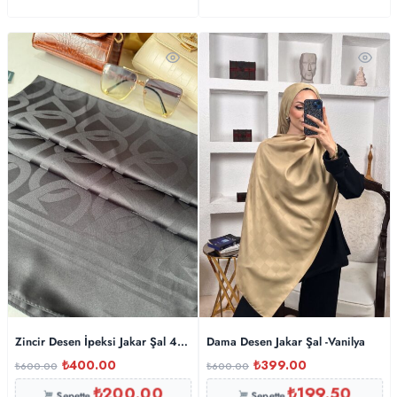
Zincir Desen İpeksi Jakar Şal 45101 – Siyah
Dama Desen Jakar Şal -Vanilya
₺
400.00
₺
399.00
₺
600.00
₺
600.00
₺
200.00
₺
199.50
Sepette
Sepette