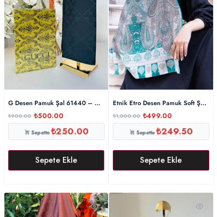
G Desen Pamuk Şal 61440 – Haki
Etnik Etro Desen Pamuk Soft Şal 615
₺
500.00
₺
499.00
₺
900.00
₺
1,000.00
₺
250.00
₺
249.50
Sepette
Sepette
Sepete Ekle
Sepete Ekle