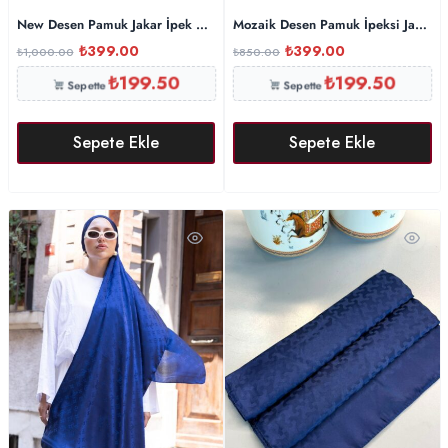
New Desen Pamuk Jakar İpek Şal – 19450 -Pamuk Şekeri
Mozaik Desen Pamuk İpeksi Jakar Ş
₺
399.00
₺
399.00
₺
1,000.00
₺
850.00
₺
199.50
₺
199.50
Sepette
Sepette
Sepete Ekle
Sepete Ekle