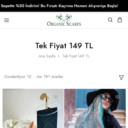
50 İndirim! Bu Fırsatı Kaçrıma Hemen Alışverişe Başla!
Organikscarf
Tek Fiyat 149 TL
Ana Sayfa
Tek Fiyat 149 TL
Gösteriliyor
12
...'nin
191
ürünler