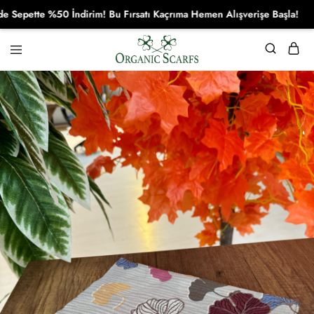
pette %50 İndirim! Bu Fırsatı Kaçrıma Hemen Alışverişe Başla!
Organikscarf