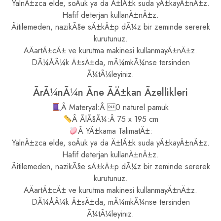
YalnÄ±zca elde, soÄuk ya da Ä±lÄ±k suda yÄ±kayÄ±nÄ±z.
Hafif deterjan kullanÄ±nÄ±z.
Ãitilemeden, nazikÃ§e sÄ±kÄ±p dÃ¼z bir zeminde sererek
kurutunuz.
AÄartÄ±cÄ± ve kurutma makinesi kullanmayÄ±nÄ±z.
DÃ¼ÅÃ¼k Ä±sÄ±da, mÃ¼mkÃ¼nse tersinden
Ã¼tÃ¼leyiniz.
ÃrÃ¼nÃ¼n Ãne ÃÄ±kan Ãzellikleri
Â Materyal:Â 0 naturel pamuk
Â ÃlÃ§Ã¼:Â 75 x 195 cm
Â YÄ±kama TalimatÄ±:
YalnÄ±zca elde, soÄuk ya da Ä±lÄ±k suda yÄ±kayÄ±nÄ±z.
Hafif deterjan kullanÄ±nÄ±z.
Ãitilemeden, nazikÃ§e sÄ±kÄ±p dÃ¼z bir zeminde sererek
kurutunuz.
AÄartÄ±cÄ± ve kurutma makinesi kullanmayÄ±nÄ±z.
DÃ¼ÅÃ¼k Ä±sÄ±da, mÃ¼mkÃ¼nse tersinden
Ã¼tÃ¼leyiniz.