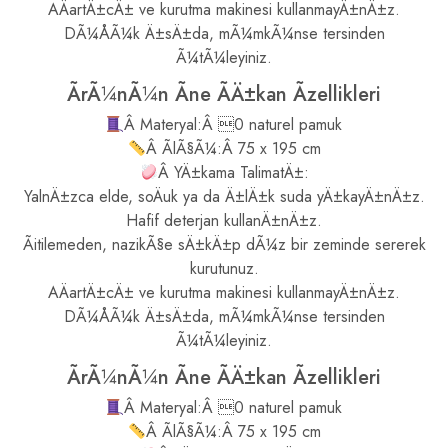
AÄartÄ±cÄ± ve kurutma makinesi kullanmayÄ±nÄ±z.
DÃ¼ÅÃ¼k Ä±sÄ±da, mÃ¼mkÃ¼nse tersinden
Ã¼tÃ¼leyiniz.
ÃrÃ¼nÃ¼n Ãne ÃÄ±kan Ãzellikleri
Â Materyal:Â 0 naturel pamuk
Â ÃlÃ§Ã¼:Â 75 x 195 cm
Â YÄ±kama TalimatÄ±:
YalnÄ±zca elde, soÄuk ya da Ä±lÄ±k suda yÄ±kayÄ±nÄ±z.
Hafif deterjan kullanÄ±nÄ±z.
Ãitilemeden, nazikÃ§e sÄ±kÄ±p dÃ¼z bir zeminde sererek
kurutunuz.
AÄartÄ±cÄ± ve kurutma makinesi kullanmayÄ±nÄ±z.
DÃ¼ÅÃ¼k Ä±sÄ±da, mÃ¼mkÃ¼nse tersinden
Ã¼tÃ¼leyiniz.
ÃrÃ¼nÃ¼n Ãne ÃÄ±kan Ãzellikleri
Â Materyal:Â 0 naturel pamuk
Â ÃlÃ§Ã¼:Â 75 x 195 cm