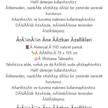
Hafif deterjan kullanÄ±nÄ±z.
Ãitilemeden, nazikÃ§e sÄ±kÄ±p dÃ¼z bir zeminde sererek
kurutunuz.
AÄartÄ±cÄ± ve kurutma makinesi kullanmayÄ±nÄ±z.
DÃ¼ÅÃ¼k Ä±sÄ±da, mÃ¼mkÃ¼nse tersinden
Ã¼tÃ¼leyiniz.
ÃrÃ¼nÃ¼n Ãne ÃÄ±kan Ãzellikleri
Â Materyal:Â 0 naturel pamuk
Â ÃlÃ§Ã¼:Â 75 x 195 cm
Â YÄ±kama TalimatÄ±:
YalnÄ±zca elde, soÄuk ya da Ä±lÄ±k suda yÄ±kayÄ±nÄ±z.
Hafif deterjan kullanÄ±nÄ±z.
Ãitilemeden, nazikÃ§e sÄ±kÄ±p dÃ¼z bir zeminde sererek
kurutunuz.
AÄartÄ±cÄ± ve kurutma makinesi kullanmayÄ±nÄ±z.
DÃ¼ÅÃ¼k Ä±sÄ±da, mÃ¼mkÃ¼nse tersinden
Ã¼tÃ¼leyiniz.