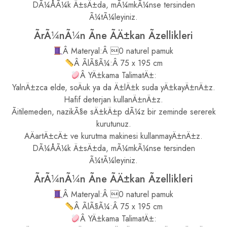
DÃ¼ÅÃ¼k Ä±sÄ±da, mÃ¼mkÃ¼nse tersinden
Ã¼tÃ¼leyiniz.
ÃrÃ¼nÃ¼n Ãne ÃÄ±kan Ãzellikleri
Â Materyal:Â 0 naturel pamuk
Â ÃlÃ§Ã¼:Â 75 x 195 cm
Â YÄ±kama TalimatÄ±:
YalnÄ±zca elde, soÄuk ya da Ä±lÄ±k suda yÄ±kayÄ±nÄ±z.
Hafif deterjan kullanÄ±nÄ±z.
Ãitilemeden, nazikÃ§e sÄ±kÄ±p dÃ¼z bir zeminde sererek
kurutunuz.
AÄartÄ±cÄ± ve kurutma makinesi kullanmayÄ±nÄ±z.
DÃ¼ÅÃ¼k Ä±sÄ±da, mÃ¼mkÃ¼nse tersinden
Ã¼tÃ¼leyiniz.
ÃrÃ¼nÃ¼n Ãne ÃÄ±kan Ãzellikleri
Â Materyal:Â 0 naturel pamuk
Â ÃlÃ§Ã¼:Â 75 x 195 cm
Â YÄ±kama TalimatÄ±: