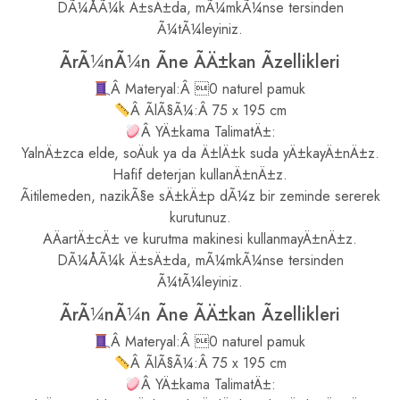
DÃ¼ÅÃ¼k Ä±sÄ±da, mÃ¼mkÃ¼nse tersinden
Ã¼tÃ¼leyiniz.
ÃrÃ¼nÃ¼n Ãne ÃÄ±kan Ãzellikleri
Â Materyal:Â 0 naturel pamuk
Â ÃlÃ§Ã¼:Â 75 x 195 cm
Â YÄ±kama TalimatÄ±:
YalnÄ±zca elde, soÄuk ya da Ä±lÄ±k suda yÄ±kayÄ±nÄ±z.
Hafif deterjan kullanÄ±nÄ±z.
Ãitilemeden, nazikÃ§e sÄ±kÄ±p dÃ¼z bir zeminde sererek
kurutunuz.
AÄartÄ±cÄ± ve kurutma makinesi kullanmayÄ±nÄ±z.
DÃ¼ÅÃ¼k Ä±sÄ±da, mÃ¼mkÃ¼nse tersinden
Ã¼tÃ¼leyiniz.
ÃrÃ¼nÃ¼n Ãne ÃÄ±kan Ãzellikleri
Â Materyal:Â 0 naturel pamuk
Â ÃlÃ§Ã¼:Â 75 x 195 cm
Â YÄ±kama TalimatÄ±: