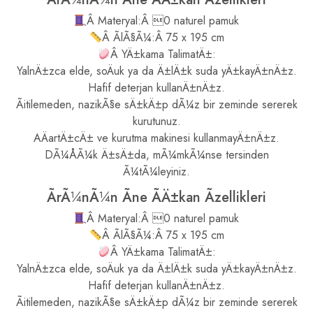
Â Materyal:Â 0 naturel pamuk
Â ÃlÃ§Ã¼:Â 75 x 195 cm
Â YÄ±kama TalimatÄ±:
YalnÄ±zca elde, soÄuk ya da Ä±lÄ±k suda yÄ±kayÄ±nÄ±z.
Hafif deterjan kullanÄ±nÄ±z.
Ãitilemeden, nazikÃ§e sÄ±kÄ±p dÃ¼z bir zeminde sererek
kurutunuz.
AÄartÄ±cÄ± ve kurutma makinesi kullanmayÄ±nÄ±z.
DÃ¼ÅÃ¼k Ä±sÄ±da, mÃ¼mkÃ¼nse tersinden
Ã¼tÃ¼leyiniz.
ÃrÃ¼nÃ¼n Ãne ÃÄ±kan Ãzellikleri
Â Materyal:Â 0 naturel pamuk
Â ÃlÃ§Ã¼:Â 75 x 195 cm
Â YÄ±kama TalimatÄ±:
YalnÄ±zca elde, soÄuk ya da Ä±lÄ±k suda yÄ±kayÄ±nÄ±z.
Hafif deterjan kullanÄ±nÄ±z.
Ãitilemeden, nazikÃ§e sÄ±kÄ±p dÃ¼z bir zeminde sererek