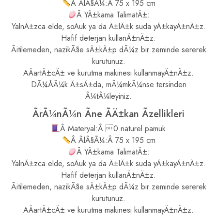
Â ÃlÃ§Ã¼:Â 75 x 195 cm
Â YÄ±kama TalimatÄ±:
YalnÄ±zca elde, soÄuk ya da Ä±lÄ±k suda yÄ±kayÄ±nÄ±z.
Hafif deterjan kullanÄ±nÄ±z.
Ãitilemeden, nazikÃ§e sÄ±kÄ±p dÃ¼z bir zeminde sererek
kurutunuz.
AÄartÄ±cÄ± ve kurutma makinesi kullanmayÄ±nÄ±z.
DÃ¼ÅÃ¼k Ä±sÄ±da, mÃ¼mkÃ¼nse tersinden
Ã¼tÃ¼leyiniz.
ÃrÃ¼nÃ¼n Ãne ÃÄ±kan Ãzellikleri
Â Materyal:Â 0 naturel pamuk
Â ÃlÃ§Ã¼:Â 75 x 195 cm
Â YÄ±kama TalimatÄ±:
YalnÄ±zca elde, soÄuk ya da Ä±lÄ±k suda yÄ±kayÄ±nÄ±z.
Hafif deterjan kullanÄ±nÄ±z.
Ãitilemeden, nazikÃ§e sÄ±kÄ±p dÃ¼z bir zeminde sererek
kurutunuz.
AÄartÄ±cÄ± ve kurutma makinesi kullanmayÄ±nÄ±z.