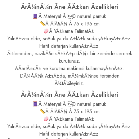
ÃrÃ¼nÃ¼n Ãne ÃÄ±kan Ãzellikleri
Â Materyal:Â 0 naturel pamuk
Â ÃlÃ§Ã¼:Â 75 x 195 cm
Â YÄ±kama TalimatÄ±:
YalnÄ±zca elde, soÄuk ya da Ä±lÄ±k suda yÄ±kayÄ±nÄ±z.
Hafif deterjan kullanÄ±nÄ±z.
Ãitilemeden, nazikÃ§e sÄ±kÄ±p dÃ¼z bir zeminde sererek
kurutunuz.
AÄartÄ±cÄ± ve kurutma makinesi kullanmayÄ±nÄ±z.
DÃ¼ÅÃ¼k Ä±sÄ±da, mÃ¼mkÃ¼nse tersinden
Ã¼tÃ¼leyiniz.
ÃrÃ¼nÃ¼n Ãne ÃÄ±kan Ãzellikleri
Â Materyal:Â 0 naturel pamuk
Â ÃlÃ§Ã¼:Â 75 x 195 cm
Â YÄ±kama TalimatÄ±:
YalnÄ±zca elde, soÄuk ya da Ä±lÄ±k suda yÄ±kayÄ±nÄ±z.
Hafif deterjan kullanÄ±nÄ±z.