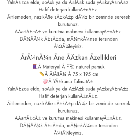
YalnÄ±zca elde, soÄuk ya da Ä±lÄ±k suda yÄ±kayÄ±nÄ±z.
Hafif deterjan kullanÄ±nÄ±z.
Ãitilemeden, nazikÃ§e sÄ±kÄ±p dÃ¼z bir zeminde sererek
kurutunuz.
AÄartÄ±cÄ± ve kurutma makinesi kullanmayÄ±nÄ±z.
DÃ¼ÅÃ¼k Ä±sÄ±da, mÃ¼mkÃ¼nse tersinden
Ã¼tÃ¼leyiniz.
ÃrÃ¼nÃ¼n Ãne ÃÄ±kan Ãzellikleri
Â Materyal:Â 0 naturel pamuk
Â ÃlÃ§Ã¼:Â 75 x 195 cm
Â YÄ±kama TalimatÄ±:
YalnÄ±zca elde, soÄuk ya da Ä±lÄ±k suda yÄ±kayÄ±nÄ±z.
Hafif deterjan kullanÄ±nÄ±z.
Ãitilemeden, nazikÃ§e sÄ±kÄ±p dÃ¼z bir zeminde sererek
kurutunuz.
AÄartÄ±cÄ± ve kurutma makinesi kullanmayÄ±nÄ±z.
DÃ¼ÅÃ¼k Ä±sÄ±da, mÃ¼mkÃ¼nse tersinden
Ã¼tÃ¼leyiniz.