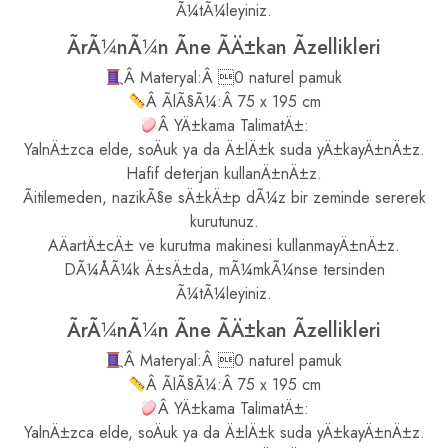
Ã¼tÃ¼leyiniz.
ÃrÃ¼nÃ¼n Ãne ÃÄ±kan Ãzellikleri
Â Materyal:Â 0 naturel pamuk
Â ÃlÃ§Ã¼:Â 75 x 195 cm
Â YÄ±kama TalimatÄ±:
YalnÄ±zca elde, soÄuk ya da Ä±lÄ±k suda yÄ±kayÄ±nÄ±z.
Hafif deterjan kullanÄ±nÄ±z.
Ãitilemeden, nazikÃ§e sÄ±kÄ±p dÃ¼z bir zeminde sererek
kurutunuz.
AÄartÄ±cÄ± ve kurutma makinesi kullanmayÄ±nÄ±z.
DÃ¼ÅÃ¼k Ä±sÄ±da, mÃ¼mkÃ¼nse tersinden
Ã¼tÃ¼leyiniz.
ÃrÃ¼nÃ¼n Ãne ÃÄ±kan Ãzellikleri
Â Materyal:Â 0 naturel pamuk
Â ÃlÃ§Ã¼:Â 75 x 195 cm
Â YÄ±kama TalimatÄ±:
YalnÄ±zca elde, soÄuk ya da Ä±lÄ±k suda yÄ±kayÄ±nÄ±z.