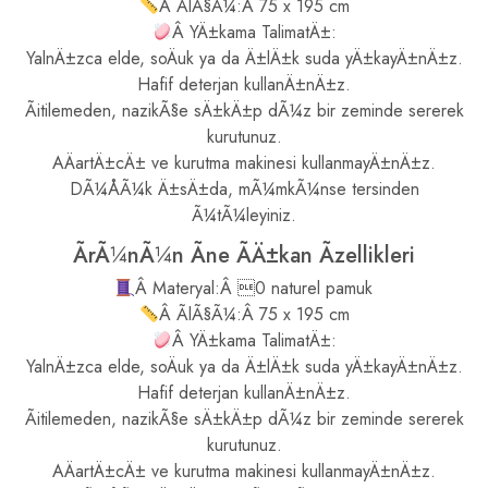
Â ÃlÃ§Ã¼:Â 75 x 195 cm
Â YÄ±kama TalimatÄ±:
YalnÄ±zca elde, soÄuk ya da Ä±lÄ±k suda yÄ±kayÄ±nÄ±z.
Hafif deterjan kullanÄ±nÄ±z.
Ãitilemeden, nazikÃ§e sÄ±kÄ±p dÃ¼z bir zeminde sererek
kurutunuz.
AÄartÄ±cÄ± ve kurutma makinesi kullanmayÄ±nÄ±z.
DÃ¼ÅÃ¼k Ä±sÄ±da, mÃ¼mkÃ¼nse tersinden
Ã¼tÃ¼leyiniz.
ÃrÃ¼nÃ¼n Ãne ÃÄ±kan Ãzellikleri
Â Materyal:Â 0 naturel pamuk
Â ÃlÃ§Ã¼:Â 75 x 195 cm
Â YÄ±kama TalimatÄ±:
YalnÄ±zca elde, soÄuk ya da Ä±lÄ±k suda yÄ±kayÄ±nÄ±z.
Hafif deterjan kullanÄ±nÄ±z.
Ãitilemeden, nazikÃ§e sÄ±kÄ±p dÃ¼z bir zeminde sererek
kurutunuz.
AÄartÄ±cÄ± ve kurutma makinesi kullanmayÄ±nÄ±z.