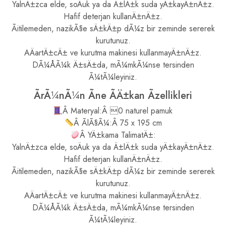
YalnÄ±zca elde, soÄuk ya da Ä±lÄ±k suda yÄ±kayÄ±nÄ±z.
Hafif deterjan kullanÄ±nÄ±z.
Ãitilemeden, nazikÃ§e sÄ±kÄ±p dÃ¼z bir zeminde sererek
kurutunuz.
AÄartÄ±cÄ± ve kurutma makinesi kullanmayÄ±nÄ±z.
DÃ¼ÅÃ¼k Ä±sÄ±da, mÃ¼mkÃ¼nse tersinden
Ã¼tÃ¼leyiniz.
ÃrÃ¼nÃ¼n Ãne ÃÄ±kan Ãzellikleri
Â Materyal:Â 0 naturel pamuk
Â ÃlÃ§Ã¼:Â 75 x 195 cm
Â YÄ±kama TalimatÄ±:
YalnÄ±zca elde, soÄuk ya da Ä±lÄ±k suda yÄ±kayÄ±nÄ±z.
Hafif deterjan kullanÄ±nÄ±z.
Ãitilemeden, nazikÃ§e sÄ±kÄ±p dÃ¼z bir zeminde sererek
kurutunuz.
AÄartÄ±cÄ± ve kurutma makinesi kullanmayÄ±nÄ±z.
DÃ¼ÅÃ¼k Ä±sÄ±da, mÃ¼mkÃ¼nse tersinden
Ã¼tÃ¼leyiniz.