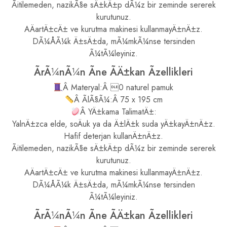
Ãitilemeden, nazikÃ§e sÄ±kÄ±p dÃ¼z bir zeminde sererek
kurutunuz.
AÄartÄ±cÄ± ve kurutma makinesi kullanmayÄ±nÄ±z.
DÃ¼ÅÃ¼k Ä±sÄ±da, mÃ¼mkÃ¼nse tersinden
Ã¼tÃ¼leyiniz.
ÃrÃ¼nÃ¼n Ãne ÃÄ±kan Ãzellikleri
Â Materyal:Â 0 naturel pamuk
Â ÃlÃ§Ã¼:Â 75 x 195 cm
Â YÄ±kama TalimatÄ±:
YalnÄ±zca elde, soÄuk ya da Ä±lÄ±k suda yÄ±kayÄ±nÄ±z.
Hafif deterjan kullanÄ±nÄ±z.
Ãitilemeden, nazikÃ§e sÄ±kÄ±p dÃ¼z bir zeminde sererek
kurutunuz.
AÄartÄ±cÄ± ve kurutma makinesi kullanmayÄ±nÄ±z.
DÃ¼ÅÃ¼k Ä±sÄ±da, mÃ¼mkÃ¼nse tersinden
Ã¼tÃ¼leyiniz.
ÃrÃ¼nÃ¼n Ãne ÃÄ±kan Ãzellikleri