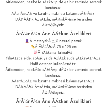
Ãitilemeden, nazikÃ§e sÄ±kÄ±p dÃ¼z bir zeminde sererek
kurutunuz.
AÄartÄ±cÄ± ve kurutma makinesi kullanmayÄ±nÄ±z.
DÃ¼ÅÃ¼k Ä±sÄ±da, mÃ¼mkÃ¼nse tersinden
Ã¼tÃ¼leyiniz.
ÃrÃ¼nÃ¼n Ãne ÃÄ±kan Ãzellikleri
Â Materyal:Â 0 naturel pamuk
Â ÃlÃ§Ã¼:Â 75 x 195 cm
Â YÄ±kama TalimatÄ±:
YalnÄ±zca elde, soÄuk ya da Ä±lÄ±k suda yÄ±kayÄ±nÄ±z.
Hafif deterjan kullanÄ±nÄ±z.
Ãitilemeden, nazikÃ§e sÄ±kÄ±p dÃ¼z bir zeminde sererek
kurutunuz.
AÄartÄ±cÄ± ve kurutma makinesi kullanmayÄ±nÄ±z.
DÃ¼ÅÃ¼k Ä±sÄ±da, mÃ¼mkÃ¼nse tersinden
Ã¼tÃ¼leyiniz.
ÃrÃ¼nÃ¼n Ãne ÃÄ±kan Ãzellikleri