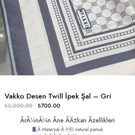
Vakko Desen Twill İpek Şal – Gri
₺
3,000.00
₺
700.00
ÃrÃ¼nÃ¼n Ãne ÃÄ±kan Ãzellikleri
Â Materyal:Â 0 naturel pamuk