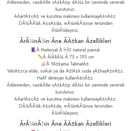
Ãitilemeden, nazikÃ§e sÄ±kÄ±p dÃ¼z bir zeminde sererek
kurutunuz.
AÄartÄ±cÄ± ve kurutma makinesi kullanmayÄ±nÄ±z.
DÃ¼ÅÃ¼k Ä±sÄ±da, mÃ¼mkÃ¼nse tersinden
Ã¼tÃ¼leyiniz.
ÃrÃ¼nÃ¼n Ãne ÃÄ±kan Ãzellikleri
Â Materyal:Â 0 naturel pamuk
Â ÃlÃ§Ã¼:Â 75 x 195 cm
Â YÄ±kama TalimatÄ±:
YalnÄ±zca elde, soÄuk ya da Ä±lÄ±k suda yÄ±kayÄ±nÄ±z.
Hafif deterjan kullanÄ±nÄ±z.
Ãitilemeden, nazikÃ§e sÄ±kÄ±p dÃ¼z bir zeminde sererek
kurutunuz.
AÄartÄ±cÄ± ve kurutma makinesi kullanmayÄ±nÄ±z.
DÃ¼ÅÃ¼k Ä±sÄ±da, mÃ¼mkÃ¼nse tersinden
Ã¼tÃ¼leyiniz.
ÃrÃ¼nÃ¼n Ãne ÃÄ±kan Ãzellikleri