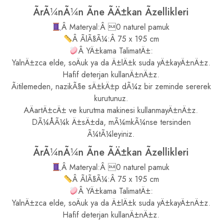
ÃrÃ¼nÃ¼n Ãne ÃÄ±kan Ãzellikleri
Â Materyal:Â 0 naturel pamuk
Â ÃlÃ§Ã¼:Â 75 x 195 cm
Â YÄ±kama TalimatÄ±:
YalnÄ±zca elde, soÄuk ya da Ä±lÄ±k suda yÄ±kayÄ±nÄ±z.
Hafif deterjan kullanÄ±nÄ±z.
Ãitilemeden, nazikÃ§e sÄ±kÄ±p dÃ¼z bir zeminde sererek
kurutunuz.
AÄartÄ±cÄ± ve kurutma makinesi kullanmayÄ±nÄ±z.
DÃ¼ÅÃ¼k Ä±sÄ±da, mÃ¼mkÃ¼nse tersinden
Ã¼tÃ¼leyiniz.
ÃrÃ¼nÃ¼n Ãne ÃÄ±kan Ãzellikleri
Â Materyal:Â 0 naturel pamuk
Â ÃlÃ§Ã¼:Â 75 x 195 cm
Â YÄ±kama TalimatÄ±:
YalnÄ±zca elde, soÄuk ya da Ä±lÄ±k suda yÄ±kayÄ±nÄ±z.
Hafif deterjan kullanÄ±nÄ±z.