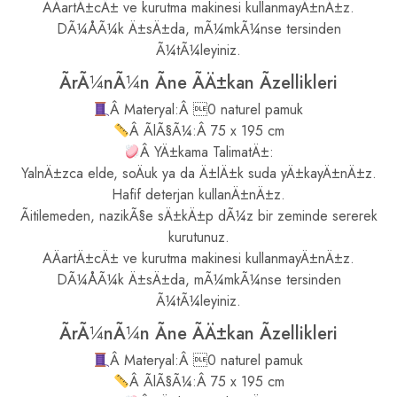
AÄartÄ±cÄ± ve kurutma makinesi kullanmayÄ±nÄ±z.
DÃ¼ÅÃ¼k Ä±sÄ±da, mÃ¼mkÃ¼nse tersinden
Ã¼tÃ¼leyiniz.
ÃrÃ¼nÃ¼n Ãne ÃÄ±kan Ãzellikleri
Â Materyal:Â 0 naturel pamuk
Â ÃlÃ§Ã¼:Â 75 x 195 cm
Â YÄ±kama TalimatÄ±:
YalnÄ±zca elde, soÄuk ya da Ä±lÄ±k suda yÄ±kayÄ±nÄ±z.
Hafif deterjan kullanÄ±nÄ±z.
Ãitilemeden, nazikÃ§e sÄ±kÄ±p dÃ¼z bir zeminde sererek
kurutunuz.
AÄartÄ±cÄ± ve kurutma makinesi kullanmayÄ±nÄ±z.
DÃ¼ÅÃ¼k Ä±sÄ±da, mÃ¼mkÃ¼nse tersinden
Ã¼tÃ¼leyiniz.
ÃrÃ¼nÃ¼n Ãne ÃÄ±kan Ãzellikleri
Â Materyal:Â 0 naturel pamuk
Â ÃlÃ§Ã¼:Â 75 x 195 cm