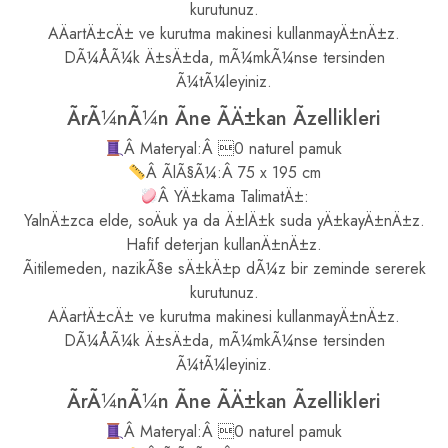
kurutunuz.
AÄartÄ±cÄ± ve kurutma makinesi kullanmayÄ±nÄ±z.
DÃ¼ÅÃ¼k Ä±sÄ±da, mÃ¼mkÃ¼nse tersinden
Ã¼tÃ¼leyiniz.
ÃrÃ¼nÃ¼n Ãne ÃÄ±kan Ãzellikleri
Â Materyal:Â 0 naturel pamuk
Â ÃlÃ§Ã¼:Â 75 x 195 cm
Â YÄ±kama TalimatÄ±:
YalnÄ±zca elde, soÄuk ya da Ä±lÄ±k suda yÄ±kayÄ±nÄ±z.
Hafif deterjan kullanÄ±nÄ±z.
Ãitilemeden, nazikÃ§e sÄ±kÄ±p dÃ¼z bir zeminde sererek
kurutunuz.
AÄartÄ±cÄ± ve kurutma makinesi kullanmayÄ±nÄ±z.
DÃ¼ÅÃ¼k Ä±sÄ±da, mÃ¼mkÃ¼nse tersinden
Ã¼tÃ¼leyiniz.
ÃrÃ¼nÃ¼n Ãne ÃÄ±kan Ãzellikleri
Â Materyal:Â 0 naturel pamuk