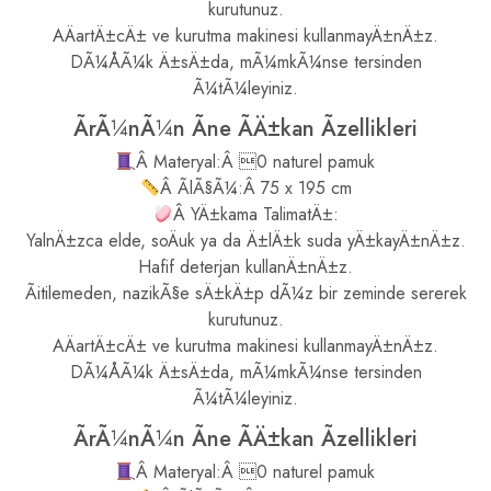
kurutunuz.
AÄartÄ±cÄ± ve kurutma makinesi kullanmayÄ±nÄ±z.
DÃ¼ÅÃ¼k Ä±sÄ±da, mÃ¼mkÃ¼nse tersinden
Ã¼tÃ¼leyiniz.
ÃrÃ¼nÃ¼n Ãne ÃÄ±kan Ãzellikleri
Â Materyal:Â 0 naturel pamuk
Â ÃlÃ§Ã¼:Â 75 x 195 cm
Â YÄ±kama TalimatÄ±:
YalnÄ±zca elde, soÄuk ya da Ä±lÄ±k suda yÄ±kayÄ±nÄ±z.
Hafif deterjan kullanÄ±nÄ±z.
Ãitilemeden, nazikÃ§e sÄ±kÄ±p dÃ¼z bir zeminde sererek
kurutunuz.
AÄartÄ±cÄ± ve kurutma makinesi kullanmayÄ±nÄ±z.
DÃ¼ÅÃ¼k Ä±sÄ±da, mÃ¼mkÃ¼nse tersinden
Ã¼tÃ¼leyiniz.
ÃrÃ¼nÃ¼n Ãne ÃÄ±kan Ãzellikleri
Â Materyal:Â 0 naturel pamuk