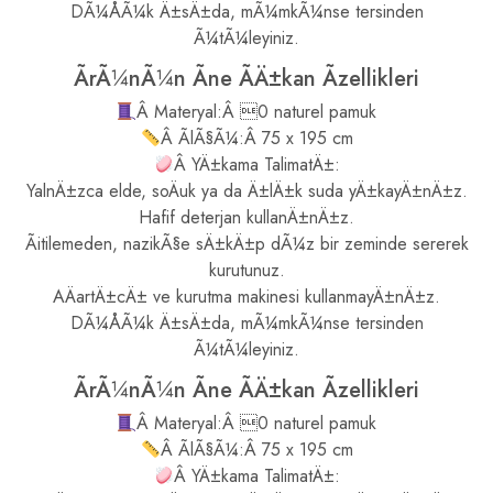
DÃ¼ÅÃ¼k Ä±sÄ±da, mÃ¼mkÃ¼nse tersinden
Ã¼tÃ¼leyiniz.
ÃrÃ¼nÃ¼n Ãne ÃÄ±kan Ãzellikleri
Â Materyal:Â 0 naturel pamuk
Â ÃlÃ§Ã¼:Â 75 x 195 cm
Â YÄ±kama TalimatÄ±:
YalnÄ±zca elde, soÄuk ya da Ä±lÄ±k suda yÄ±kayÄ±nÄ±z.
Hafif deterjan kullanÄ±nÄ±z.
Ãitilemeden, nazikÃ§e sÄ±kÄ±p dÃ¼z bir zeminde sererek
kurutunuz.
AÄartÄ±cÄ± ve kurutma makinesi kullanmayÄ±nÄ±z.
DÃ¼ÅÃ¼k Ä±sÄ±da, mÃ¼mkÃ¼nse tersinden
Ã¼tÃ¼leyiniz.
ÃrÃ¼nÃ¼n Ãne ÃÄ±kan Ãzellikleri
Â Materyal:Â 0 naturel pamuk
Â ÃlÃ§Ã¼:Â 75 x 195 cm
Â YÄ±kama TalimatÄ±: