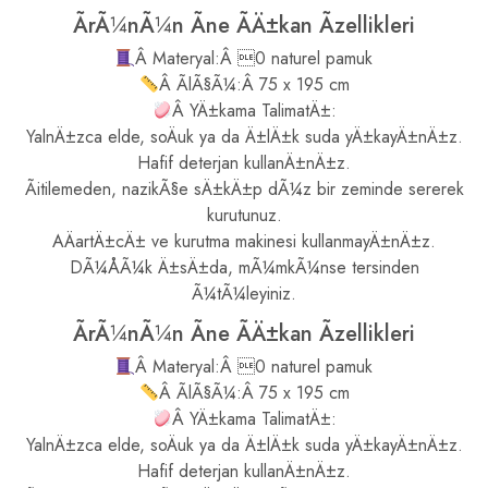
ÃrÃ¼nÃ¼n Ãne ÃÄ±kan Ãzellikleri
Â Materyal:Â 0 naturel pamuk
Â ÃlÃ§Ã¼:Â 75 x 195 cm
Â YÄ±kama TalimatÄ±:
YalnÄ±zca elde, soÄuk ya da Ä±lÄ±k suda yÄ±kayÄ±nÄ±z.
Hafif deterjan kullanÄ±nÄ±z.
Ãitilemeden, nazikÃ§e sÄ±kÄ±p dÃ¼z bir zeminde sererek
kurutunuz.
AÄartÄ±cÄ± ve kurutma makinesi kullanmayÄ±nÄ±z.
DÃ¼ÅÃ¼k Ä±sÄ±da, mÃ¼mkÃ¼nse tersinden
Ã¼tÃ¼leyiniz.
ÃrÃ¼nÃ¼n Ãne ÃÄ±kan Ãzellikleri
Â Materyal:Â 0 naturel pamuk
Â ÃlÃ§Ã¼:Â 75 x 195 cm
Â YÄ±kama TalimatÄ±:
YalnÄ±zca elde, soÄuk ya da Ä±lÄ±k suda yÄ±kayÄ±nÄ±z.
Hafif deterjan kullanÄ±nÄ±z.