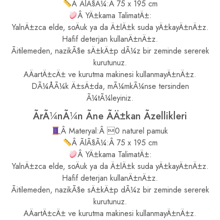
Â ÃlÃ§Ã¼:Â 75 x 195 cm
Â YÄ±kama TalimatÄ±:
YalnÄ±zca elde, soÄuk ya da Ä±lÄ±k suda yÄ±kayÄ±nÄ±z.
Hafif deterjan kullanÄ±nÄ±z.
Ãitilemeden, nazikÃ§e sÄ±kÄ±p dÃ¼z bir zeminde sererek
kurutunuz.
AÄartÄ±cÄ± ve kurutma makinesi kullanmayÄ±nÄ±z.
DÃ¼ÅÃ¼k Ä±sÄ±da, mÃ¼mkÃ¼nse tersinden
Ã¼tÃ¼leyiniz.
ÃrÃ¼nÃ¼n Ãne ÃÄ±kan Ãzellikleri
Â Materyal:Â 0 naturel pamuk
Â ÃlÃ§Ã¼:Â 75 x 195 cm
Â YÄ±kama TalimatÄ±:
YalnÄ±zca elde, soÄuk ya da Ä±lÄ±k suda yÄ±kayÄ±nÄ±z.
Hafif deterjan kullanÄ±nÄ±z.
Ãitilemeden, nazikÃ§e sÄ±kÄ±p dÃ¼z bir zeminde sererek
kurutunuz.
AÄartÄ±cÄ± ve kurutma makinesi kullanmayÄ±nÄ±z.