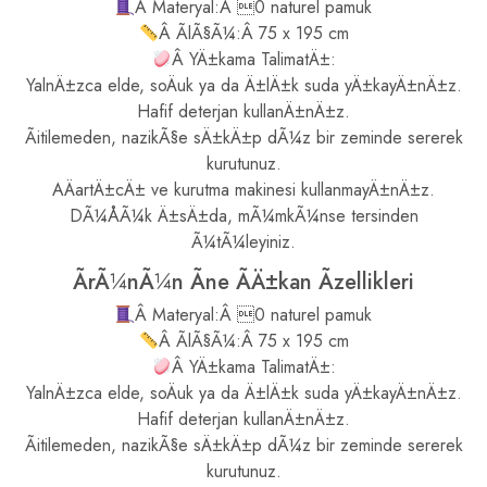
Â Materyal:Â 0 naturel pamuk
Â ÃlÃ§Ã¼:Â 75 x 195 cm
Â YÄ±kama TalimatÄ±:
YalnÄ±zca elde, soÄuk ya da Ä±lÄ±k suda yÄ±kayÄ±nÄ±z.
Hafif deterjan kullanÄ±nÄ±z.
Ãitilemeden, nazikÃ§e sÄ±kÄ±p dÃ¼z bir zeminde sererek
kurutunuz.
AÄartÄ±cÄ± ve kurutma makinesi kullanmayÄ±nÄ±z.
DÃ¼ÅÃ¼k Ä±sÄ±da, mÃ¼mkÃ¼nse tersinden
Ã¼tÃ¼leyiniz.
ÃrÃ¼nÃ¼n Ãne ÃÄ±kan Ãzellikleri
Â Materyal:Â 0 naturel pamuk
Â ÃlÃ§Ã¼:Â 75 x 195 cm
Â YÄ±kama TalimatÄ±:
YalnÄ±zca elde, soÄuk ya da Ä±lÄ±k suda yÄ±kayÄ±nÄ±z.
Hafif deterjan kullanÄ±nÄ±z.
Ãitilemeden, nazikÃ§e sÄ±kÄ±p dÃ¼z bir zeminde sererek
kurutunuz.