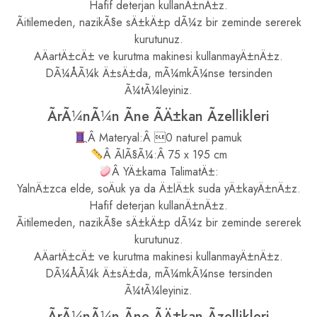
Hafif deterjan kullanÄ±nÄ±z.
Ãitilemeden, nazikÃ§e sÄ±kÄ±p dÃ¼z bir zeminde sererek
kurutunuz.
AÄartÄ±cÄ± ve kurutma makinesi kullanmayÄ±nÄ±z.
DÃ¼ÅÃ¼k Ä±sÄ±da, mÃ¼mkÃ¼nse tersinden
Ã¼tÃ¼leyiniz.
ÃrÃ¼nÃ¼n Ãne ÃÄ±kan Ãzellikleri
Â Materyal:Â 0 naturel pamuk
Â ÃlÃ§Ã¼:Â 75 x 195 cm
Â YÄ±kama TalimatÄ±:
YalnÄ±zca elde, soÄuk ya da Ä±lÄ±k suda yÄ±kayÄ±nÄ±z.
Hafif deterjan kullanÄ±nÄ±z.
Ãitilemeden, nazikÃ§e sÄ±kÄ±p dÃ¼z bir zeminde sererek
kurutunuz.
AÄartÄ±cÄ± ve kurutma makinesi kullanmayÄ±nÄ±z.
DÃ¼ÅÃ¼k Ä±sÄ±da, mÃ¼mkÃ¼nse tersinden
Ã¼tÃ¼leyiniz.
ÃrÃ¼nÃ¼n Ãne ÃÄ±kan Ãzellikleri