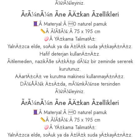
Ã¼tÃ¼leyiniz.
ÃrÃ¼nÃ¼n Ãne ÃÄ±kan Ãzellikleri
Â Materyal:Â 0 naturel pamuk
Â ÃlÃ§Ã¼:Â 75 x 195 cm
Â YÄ±kama TalimatÄ±:
YalnÄ±zca elde, soÄuk ya da Ä±lÄ±k suda yÄ±kayÄ±nÄ±z.
Hafif deterjan kullanÄ±nÄ±z.
Ãitilemeden, nazikÃ§e sÄ±kÄ±p dÃ¼z bir zeminde sererek
kurutunuz.
AÄartÄ±cÄ± ve kurutma makinesi kullanmayÄ±nÄ±z.
DÃ¼ÅÃ¼k Ä±sÄ±da, mÃ¼mkÃ¼nse tersinden
Ã¼tÃ¼leyiniz.
ÃrÃ¼nÃ¼n Ãne ÃÄ±kan Ãzellikleri
Â Materyal:Â 0 naturel pamuk
Â ÃlÃ§Ã¼:Â 75 x 195 cm
Â YÄ±kama TalimatÄ±:
YalnÄ±zca elde, soÄuk ya da Ä±lÄ±k suda yÄ±kayÄ±nÄ±z.