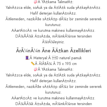
Â YÄ±kama TalimatÄ±:
YalnÄ±zca elde, soÄuk ya da Ä±lÄ±k suda yÄ±kayÄ±nÄ±z.
Hafif deterjan kullanÄ±nÄ±z.
Ãitilemeden, nazikÃ§e sÄ±kÄ±p dÃ¼z bir zeminde sererek
kurutunuz.
AÄartÄ±cÄ± ve kurutma makinesi kullanmayÄ±nÄ±z.
DÃ¼ÅÃ¼k Ä±sÄ±da, mÃ¼mkÃ¼nse tersinden
Ã¼tÃ¼leyiniz.
ÃrÃ¼nÃ¼n Ãne ÃÄ±kan Ãzellikleri
Â Materyal:Â 0 naturel pamuk
Â ÃlÃ§Ã¼:Â 75 x 195 cm
Â YÄ±kama TalimatÄ±:
YalnÄ±zca elde, soÄuk ya da Ä±lÄ±k suda yÄ±kayÄ±nÄ±z.
Hafif deterjan kullanÄ±nÄ±z.
Ãitilemeden, nazikÃ§e sÄ±kÄ±p dÃ¼z bir zeminde sererek
kurutunuz.
AÄartÄ±cÄ± ve kurutma makinesi kullanmayÄ±nÄ±z.
DÃ¼ÅÃ¼k Ä±sÄ±da, mÃ¼mkÃ¼nse tersinden