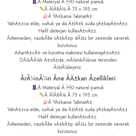
Â Materyal:Â 0 naturel pamuk
Â ÃlÃ§Ã¼:Â 75 x 195 cm
Â YÄ±kama TalimatÄ±:
YalnÄ±zca elde, soÄuk ya da Ä±lÄ±k suda yÄ±kayÄ±nÄ±z.
Hafif deterjan kullanÄ±nÄ±z.
Ãitilemeden, nazikÃ§e sÄ±kÄ±p dÃ¼z bir zeminde sererek
kurutunuz.
AÄartÄ±cÄ± ve kurutma makinesi kullanmayÄ±nÄ±z.
DÃ¼ÅÃ¼k Ä±sÄ±da, mÃ¼mkÃ¼nse tersinden
Ã¼tÃ¼leyiniz.
ÃrÃ¼nÃ¼n Ãne ÃÄ±kan Ãzellikleri
Â Materyal:Â 0 naturel pamuk
Â ÃlÃ§Ã¼:Â 75 x 195 cm
Â YÄ±kama TalimatÄ±:
YalnÄ±zca elde, soÄuk ya da Ä±lÄ±k suda yÄ±kayÄ±nÄ±z.
Hafif deterjan kullanÄ±nÄ±z.
Ãitilemeden, nazikÃ§e sÄ±kÄ±p dÃ¼z bir zeminde sererek
kurutunuz.