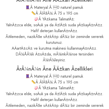
ÃrÃ¼nÃ¼n Ãne ÃÄ±kan Ãzellikleri
Â Materyal:Â 0 naturel pamuk
Â ÃlÃ§Ã¼:Â 75 x 195 cm
Â YÄ±kama TalimatÄ±:
YalnÄ±zca elde, soÄuk ya da Ä±lÄ±k suda yÄ±kayÄ±nÄ±z.
Hafif deterjan kullanÄ±nÄ±z.
Ãitilemeden, nazikÃ§e sÄ±kÄ±p dÃ¼z bir zeminde sererek
kurutunuz.
AÄartÄ±cÄ± ve kurutma makinesi kullanmayÄ±nÄ±z.
DÃ¼ÅÃ¼k Ä±sÄ±da, mÃ¼mkÃ¼nse tersinden
Ã¼tÃ¼leyiniz.
ÃrÃ¼nÃ¼n Ãne ÃÄ±kan Ãzellikleri
Â Materyal:Â 0 naturel pamuk
Â ÃlÃ§Ã¼:Â 75 x 195 cm
Â YÄ±kama TalimatÄ±:
YalnÄ±zca elde, soÄuk ya da Ä±lÄ±k suda yÄ±kayÄ±nÄ±z.
Hafif deterjan kullanÄ±nÄ±z.
Ãitilemeden, nazikÃ§e sÄ±kÄ±p dÃ¼z bir zeminde sererek