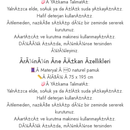
Â YÄ±kama TalimatÄ±:
YalnÄ±zca elde, soÄuk ya da Ä±lÄ±k suda yÄ±kayÄ±nÄ±z.
Hafif deterjan kullanÄ±nÄ±z.
Ãitilemeden, nazikÃ§e sÄ±kÄ±p dÃ¼z bir zeminde sererek
kurutunuz.
AÄartÄ±cÄ± ve kurutma makinesi kullanmayÄ±nÄ±z.
DÃ¼ÅÃ¼k Ä±sÄ±da, mÃ¼mkÃ¼nse tersinden
Ã¼tÃ¼leyiniz.
ÃrÃ¼nÃ¼n Ãne ÃÄ±kan Ãzellikleri
Â Materyal:Â 0 naturel pamuk
Â ÃlÃ§Ã¼:Â 75 x 195 cm
Â YÄ±kama TalimatÄ±:
YalnÄ±zca elde, soÄuk ya da Ä±lÄ±k suda yÄ±kayÄ±nÄ±z.
Hafif deterjan kullanÄ±nÄ±z.
Ãitilemeden, nazikÃ§e sÄ±kÄ±p dÃ¼z bir zeminde sererek
kurutunuz.
AÄartÄ±cÄ± ve kurutma makinesi kullanmayÄ±nÄ±z.
DÃ¼ÅÃ¼k Ä±sÄ±da, mÃ¼mkÃ¼nse tersinden