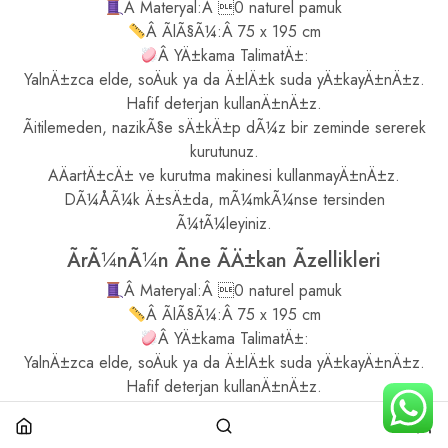
Â Materyal:Â 0 naturel pamuk
Â ÃlÃ§Ã¼:Â 75 x 195 cm
Â YÄ±kama TalimatÄ±:
YalnÄ±zca elde, soÄuk ya da Ä±lÄ±k suda yÄ±kayÄ±nÄ±z.
Hafif deterjan kullanÄ±nÄ±z.
Ãitilemeden, nazikÃ§e sÄ±kÄ±p dÃ¼z bir zeminde sererek
kurutunuz.
AÄartÄ±cÄ± ve kurutma makinesi kullanmayÄ±nÄ±z.
DÃ¼ÅÃ¼k Ä±sÄ±da, mÃ¼mkÃ¼nse tersinden
Ã¼tÃ¼leyiniz.
ÃrÃ¼nÃ¼n Ãne ÃÄ±kan Ãzellikleri
Â Materyal:Â 0 naturel pamuk
Â ÃlÃ§Ã¼:Â 75 x 195 cm
Â YÄ±kama TalimatÄ±:
YalnÄ±zca elde, soÄuk ya da Ä±lÄ±k suda yÄ±kayÄ±nÄ±z.
Hafif deterjan kullanÄ±nÄ±z.
Ãitilemeden, nazikÃ§e sÄ±kÄ±p dÃ¼z bir zeminde sererek
kurutunuz.