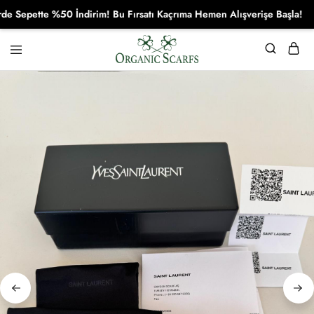
epette %50 İndirim! Bu Fırsatı Kaçrıma Hemen Alışverişe Başla!
Organikscarf