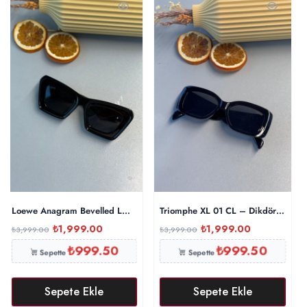
Loewe Anagram Bevelled LW Dikdörtgen Güneş Gözlüğü – Siyah
Triomphe XL 01 CL – Dikdörtgen G
₺
1,999.00
₺
1,999.00
₺
3,999.00
₺
3,999.00
₺
999.50
₺
999.50
Sepette
Sepette
Sepete Ekle
Sepete Ekle