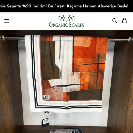
epette %50 İndirim! Bu Fırsatı Kaçrıma Hemen Alışverişe Başla!
Organikscarf