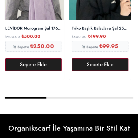
LEVİDOR Monogram Şal 17657 – Lavanta
Triko Başlık Balaclava Şal 25801 – 
₺
500.00
₺
199.90
₺
900.00
₺
500.00
₺
250.00
₺
99.95
Sepette
Sepette
Sepete Ekle
Sepete Ekle
Organikscarf İle Yaşamına Bir Stil Kat