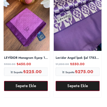
LEVİDOR Monogram Eşarp 17687 – Mürdüm
Levidor Angel İpek Şal 17834 – M
₺
450.00
₺
550.00
₺
900.00
₺
1,200.00
₺
225.00
₺
275.00
Sepette
Sepette
Sepete Ekle
Sepete Ekle