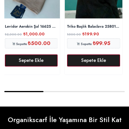
Levidor Aerobin Şal 16625 – Kum Beji
Triko Başlık Balaclava 25801 – Gri
₺
1,000.00
₺
199.90
₺
2,000.00
₺
500.00
₺
500.00
₺
99.95
Sepette
Sepette
Sepete Ekle
Sepete Ekle
Organikscarf İle Yaşamına Bir Stil Kat