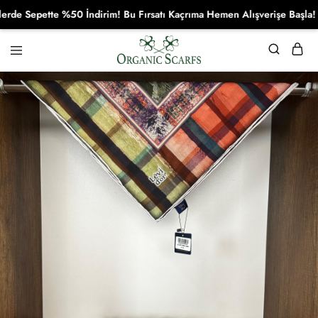
 Sepette %50 İndirim! Bu Fırsatı Kaçrıma Hemen Alışverişe Başla!
Organikscarf