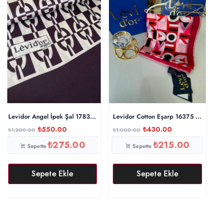
Levidor Angel İpek Şal 17834 – Patlıcan
Levidor Cotton Eşarp 16375 – Fuşy
₺
550.00
₺
430.00
₺
1,200.00
₺
1,000.00
₺
275.00
₺
215.00
Sepette
Sepette
Sepete Ekle
Sepete Ekle