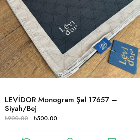
LEVİDOR Monogram Şal 17657 –
Siyah/Bej
₺
900.00
₺
500.00