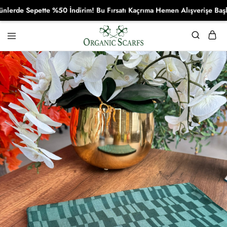
de Sepette %50 İndirim! Bu Fırsatı Kaçrıma Hemen Alışverişe Başla!
Organikscarf