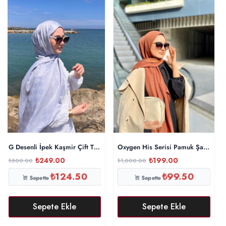
G Desenli İpek Kaşmir Çift Taraflı Şal 440344- Gümüş Gri
Oxygen His Serisi Pamuk Şal – Tarç
₺
249.00
₺
199.00
₺
500.00
₺
1,000.00
₺
124.50
₺
99.50
Sepette
Sepette
Sepete Ekle
Sepete Ekle