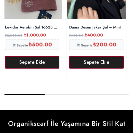
Levidor Aerobin Şal 16625 – İncir
Dama Desen Jakar Şal – Mint
₺
1,000.00
₺
400.00
₺
2,000.00
₺
600.00
₺
500.00
₺
200.00
Sepette
Sepette
Sepete Ekle
Sepete Ekle
Organikscarf İle Yaşamına Bir Stil Kat