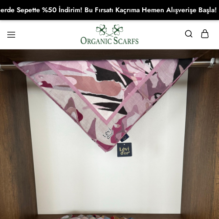
 Sepette %50 İndirim! Bu Fırsatı Kaçrıma Hemen Alışverişe Başla!
Organikscarf