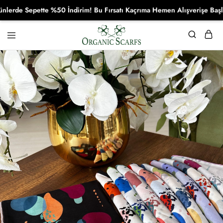
e Sepette %50 İndirim! Bu Fırsatı Kaçrıma Hemen Alışverişe Başla!
Organikscarf