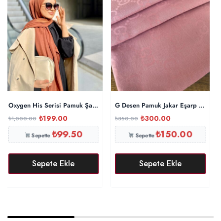
Oxygen His Serisi Pamuk Şal – Tarçın
G Desen Pamuk Jakar Eşarp 10442 
₺
199.00
₺
300.00
₺
1,000.00
₺
350.00
₺
99.50
₺
150.00
Sepette
Sepette
Sepete Ekle
Sepete Ekle