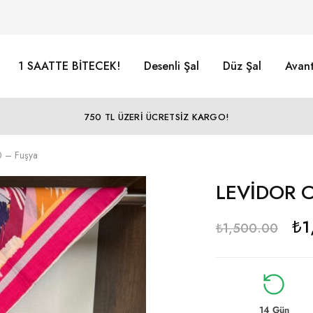
1 SAATTE BİTECEK!
Desenli Şal
Düz Şal
Avant
750 TL ÜZERİ ÜCRETSİZ KARGO!
 – Fuşya
LEVİDOR C
₺
1
₺
1,500.00
14 Gün