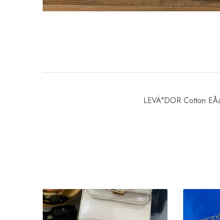
LEVÄ°DOR Cotton EÅa