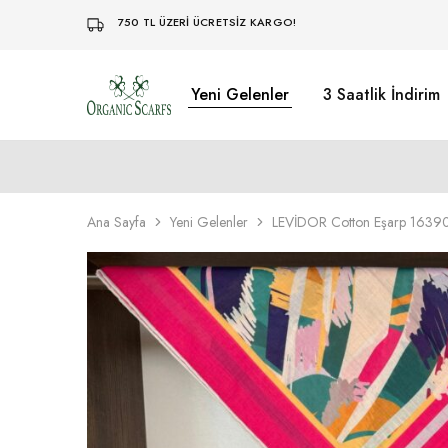
750 TL ÜZERİ ÜCRETSİZ KARGO!
Yeni Gelenler
3 Saatlik İndirim
Organikscarf
Ana Sayfa
Yeni Gelenler
LEVİDOR Cotton Eşarp 16390