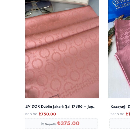
LEVİDOR Dublin Jakarlı Şal 17886 – Japon Kirazı
Kazayağı D
₺
750.00
₺
₺
800.00
₺
600.00
₺
375.00
Sepette