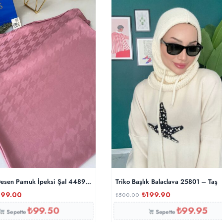
esen Pamuk İpeksi Şal 44895 – Pamuk Şekeri
Triko Başlık Balaclava 25801 – Taş
199.00
₺
199.90
₺
500.00
₺
99.50
₺
99.95
Sepette
Sepette