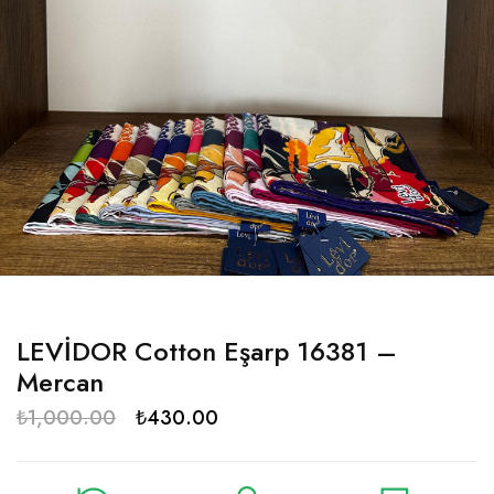
LEVİDOR Cotton Eşarp 16381 –
Mercan
₺
1,000.00
₺
430.00