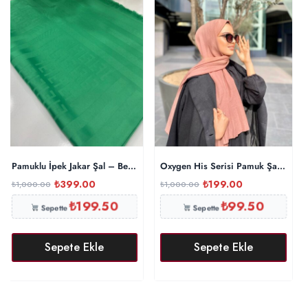
Pamuklu İpek Jakar Şal – Benetton
Oxygen His Serisi Pamuk Şal – İnci
₺
399.00
₺
199.00
₺
1,000.00
₺
1,000.00
₺
199.50
₺
99.50
Sepette
Sepette
Sepete Ekle
Sepete Ekle