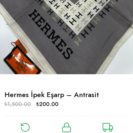
Hermes İpek Eşarp – Antrasit
₺
1,500.00
₺
200.00