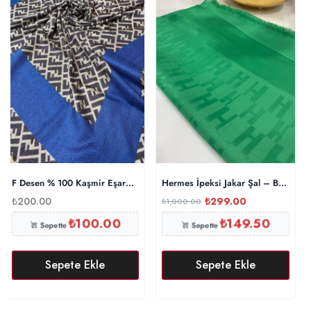
F Desen % 100 Kaşmir Eşarp – İndigo
Hermes İpeksi Jakar Şal – Benetton
₺
200.00
₺
299.00
₺
1,000.00
₺
100.00
₺
149.50
Sepette
Sepette
Sepete Ekle
Sepete Ekle